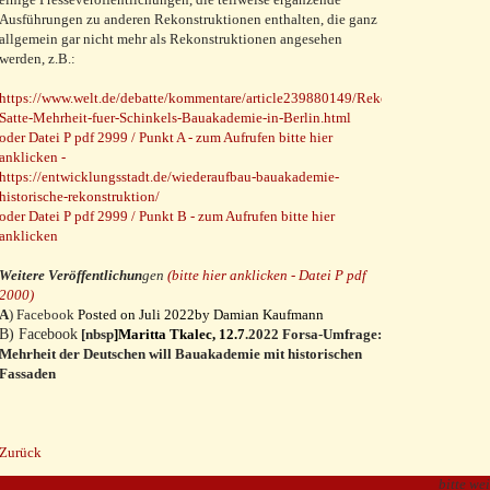
Ausführungen zu anderen Rekonstruktionen enthalten, die ganz
allgemein gar nicht mehr als Rekonstruktionen angesehen
werden, z.B.:
https://www.welt.de/debatte/kommentare/article239880149/Rekonstruktion-
Satte-Mehrheit-fuer-Schinkels-Bauakademie-in-Berlin.html
oder Datei P pdf 2999 / Punkt A - zum Aufrufen bitte hier
anklicken -
https://entwicklungsstadt.de/wiederaufbau-bauakademie-
historische-rekonstruktion/
oder Datei P pdf 2999 / Punkt B - zum Aufrufen bitte hier
anklicken
Weitere Veröffentlichun
gen
(bitte hier anklicken - Datei P pdf
2000
)
A
) Facebook
Posted on
Juli 2022
by
Damian Kaufmann
B) Facebook
[nbsp
]
Maritta T
kalec
, 12.7
.2022
Forsa-Umfrage:
Mehrheit der Deutschen will Bauakademie mit historischen
Fassaden
Zurück
bitte we