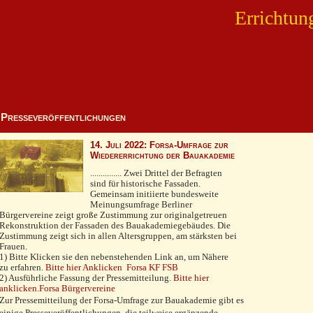
Errichtun
Presseveröffentlichungen
14. Juli 2022: Forsa-Umfrage zur
Wiedererrichtung der Bauakademie
............... Z
wei Drittel der Befragten
sind für historische Fassaden.
Gemeinsam initiierte bundesweite
Meinungsumfrage Berliner
Bürgervereine zeigt große Zustimmung zur originalgetreuen
Rekonstruktion der Fassaden des Bauakademiegebäudes. Die
Zustimmung zeigt sich in allen Altersgruppen, am stärksten bei
Frauen.
1) Bitte Klicken sie den nebenstehenden Link an, um Nähere
zu erfahren.
Bitte hier Anklicken Forsa KF FSB
2) Ausführliche Fassung der Pressemitteilung.
Bitte hier
anklicken.Forsa Bürgervereine
Zur Pressemitteilung der Forsa-Umfrage zur Bauakademie gibt es
einige Presseveröffentlichungen, die teilweise ergänzende