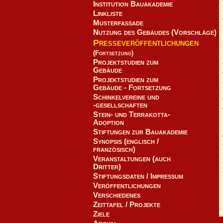
Institution Bauakademie
Linkliste
Musterfassade
Nutzung des Gebäudes (Vorschläge)
Presseveröffentlichungen
(Fortsetzung)
Projektstudien zum
Gebäude
Projektstudien zum
Gebäude - Fortsetzung
Schinkelvereine und
-gesellschaften
Stein- und Terrakotta-
Adoption
Stiftungen zur Bauakademie
Synopsis (englisch /
französisch)
Veranstaltungen (auch
Dritter)
Stiftungsdaten / Impressum
Veröffentlichungen
Verschiedenes
Zeittafel / Projekte
Ziele