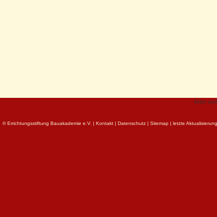
bitte we
© Errichtungsstiftung Bauakademie e.V.
|
Kontakt
|
Datenschutz
|
Sitemap
| letzte Aktualisieru