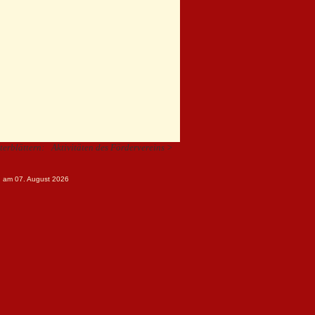
iterblättern:
Aktivitäten des Fördervereins >
ng am 07. August 2026