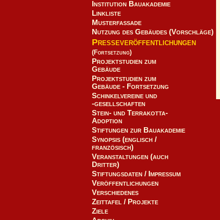
Institution Bauakademie
Linkliste
Musterfassade
Nutzung des Gebäudes (Vorschläge)
Presseveröffentlichungen
(Fortsetzung)
Projektstudien zum
Gebäude
Projektstudien zum
Gebäude - Fortsetzung
Schinkelvereine und
-gesellschaften
Stein- und Terrakotta-
Adoption
Stiftungen zur Bauakademie
Synopsis (englisch /
französisch)
Veranstaltungen (auch
Dritter)
Stiftungsdaten / Impressum
Veröffentlichungen
Verschiedenes
Zeittafel / Projekte
Ziele