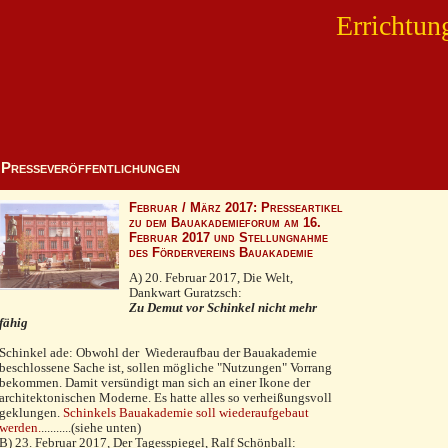
Errichtun
Presseveröffentlichungen
Februar / März 2017: Presseartikel
zu dem Bauakademieforum am 16.
Februar 2017 und Stellungnahme
des Fördervereins Bauakademie
A) 20. Februar 2017, Die Welt,
Dankwart Guratzsch:
Zu Demut vor Schinkel nicht mehr
fähig
Schinkel ade: Obwohl der Wiederaufbau der Bauaka­demie
beschlossene Sache ist, sollen mögliche "Nut­zungen" Vorrang
bekommen. Damit versündigt man sich an einer Ikone der
architektonischen Moderne. Es hatte alles so verheißungsvoll
geklun­gen.
Schinkels Bauakademie soll wiederaufgebaut
werden.
..........(siehe unten)
B) 23. Februar 2017
,
Der Tagesspiegel, Ralf Schönball: