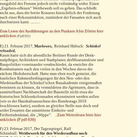
nungsbild des Forums jedoch nicht vollständig wider. Einen
„Ergebnis-offenen“ Wettbewerb soll es geben. Das schließt
nicht aus, dass der breite Konsens hinsichtlich der For­derung
nach einer Rekonstruktion, zumindest der Fas­saden sich auch
durchsetzen kann. ..........
Zum Lesen der Ausführungen zu den Punkten A bis D bitte hier
anklicken
(P pdf 622)
E) 21. Feburar 2017,
Marlowes,
Reinhard Hübsch:
Schinkel
reloaded,
Kaum hatte sich die abendliche Berliner Runde der Denk­
malpfleger, Architekten und Stadtplaner, derMuseumsleute und
Baupolitiker voneinander verab­schie­det, da erreichte die
Kombattanten nach den vielen in den Wochen davor die
nächste Hiobsbotschaft. Hatte man eben noch gemeint, die
baulichen Rahmenbedingungen für den Neu- oder den
Wiederaufbau der Schinkel’schen Bauakademie einigermaßen
benennen zu können, da ver­meldeten die Agenturen, dass in
unmittelbarer Nach­bar­schaft der Baustelle nicht etwa die
historischen Schloss­kolonnaden rekonstruiert werden sollen
(wie es der Haus­haltsausschuss des Bundestags 2016
beschlossen hatte), sondern an gleicher Stelle nun doch und
wider Erwarten das umstrittene Einheits- und
Freiheitsdenkmal, die „Wippe“. ..
Zum Weiterlesen bitte hier
anklicken (P pdf 630)
F) 23. Februar 2017, Der Tagesspiegel, Ralf
Schönball:
Wettbewerb für den Wiederaufbau noch