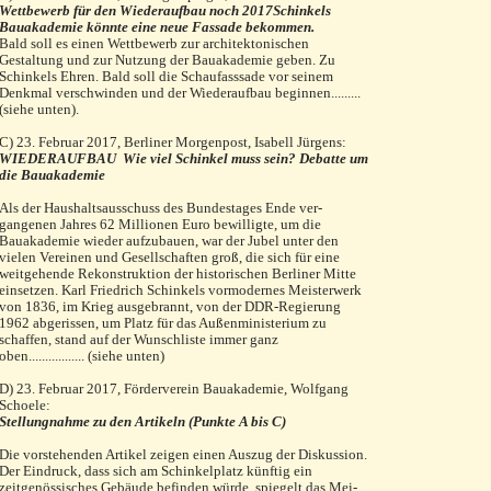
Wettbewerb für den Wiederaufbau noch 2017Schinkels
Bauakademie könnte eine neue Fassade bekommen.
Bald soll es einen Wettbewerb zur architektonischen
Gestaltung und zur Nutzung der Bauakademie geben. Zu
Schinkels Ehren. Bald soll die Schaufasssade vor seinem
Denkmal verschwinden und der Wiederaufbau beginnen.........
(siehe unten).
C) 23. Februar 2017, Berliner Morgenpost, Isabell Jürgens:
WIEDERAUFBAU
Wie viel Schinkel muss sein? Debatte um
die Bauakademie
Als der Haushaltsausschuss des Bundestages Ende ver­
gangenen Jahres 62 Millionen Euro bewilligte, um die
Bauakademie wieder aufzubauen, war der Jubel unter den
vielen Vereinen und Gesellschaften groß, die sich für eine
weitgehende Rekonstruktion der historischen Berliner Mitte
einsetzen. Karl Friedrich Schinkels vormodernes Meisterwerk
von 1836, im Krieg ausgebrannt, von der DDR-Regierung
1962 abgerissen, um Platz für das Außen­ministerium zu
schaffen, stand auf der Wunschliste immer ganz
oben................. (siehe unten)
D) 23. Februar 2017, Förderverein Bauakademie, Wolfgang
Schoele:
Stellungnahme zu den Artikeln (Punkte A bis C)
Die vorstehenden Artikel zeigen einen Auszug der Diskus­sion.
Der Eindruck, dass sich am Schinkelplatz künftig ein
zeitgenössisches Gebäude befinden würde, spiegelt das Mei­