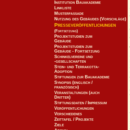
Institution Bauakademie
Linkliste
Musterfassade
Nutzung des Gebäudes (Vorschläge)
Presseveröffentlichungen
(Fortsetzung)
Projektstudien zum
Gebäude
Projektstudien zum
Gebäude - Fortsetzung
Schinkelvereine und
-gesellschaften
Stein- und Terrakotta-
Adoption
Stiftungen zur Bauakademie
Synopsis (englisch /
französisch)
Veranstaltungen (auch
Dritter)
Stiftungsdaten / Impressum
Veröffentlichungen
Verschiedenes
Zeittafel / Projekte
Ziele