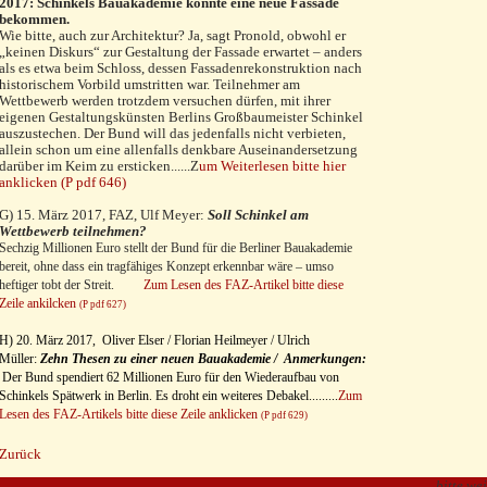
2017: Schinkels Bauakademie könnte eine neue Fassade
bekommen.
Wie bitte, auch zur Architektur? Ja, sagt Pronold, obwohl er
„keinen Diskurs“ zur Gestaltung der Fassade erwartet – anders
als es etwa beim Schloss, dessen Fassadenrekon­struktion nach
historischem Vorbild umstritten war. Teil­nehmer am
Wettbewerb werden trotzdem versuchen dür­fen, mit ihrer
eigenen Gestaltungskünsten Berlins Groß­baumeister Schinkel
auszustechen. Der Bund will das je­denfalls nicht verbieten,
allein schon um eine allenfalls denkbare Auseinandersetzung
darüber im Keim zu ersticken......Z
um Weiterlesen bitte hier
anklicken (P pdf 646)
G) 15. März 2017, FAZ, Ulf Meyer:
Soll Schinkel am
Wettbewerb teilnehmen?
Sechzig Millionen Euro stellt der Bund für die Berliner Bauakademie
bereit, ohne dass ein tragfähiges Konzept erkennbar wäre – umso
heftiger tobt der Streit.
Zum Lesen des FAZ-Artikel bitte diese
Zeile ankilcken
(P pdf 627)
H) 20. März 2017, Oliver Elser / Florian Heilmeyer / Ulrich
Müller:
Zehn Thesen zu einer neuen Bauakademie /
Anmerkungen:
Der Bund spendiert 62 Millionen Euro für den Wieder­auf­bau von
Schinkels Spätwerk in Berlin. Es droht ein weiteres Debakel.........
Zum
Lesen des FAZ-Artikels bitte diese Zeile anklicken
(P pdf 629)
Zurück
bitte we