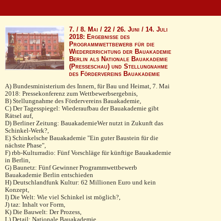
7. / 8. Mai / 22 / 26. Juni / 14. Juli
2018: Ergebnisse des
Programmwettbewerb für die
Wiedererrichtung der Bauakademie
Berlin als Nationale Bauakademie
(Presseschau) und Stellungnahme
des Fördervereins Bauakademie
A) Bundesministerium des Innern, für Bau und Heimat, 7. Mai
2018: Pressekonferenz zum Wettbewerbsergebnis,
B) Stellungnahme des Fördervereins Bauakademie,
C) Der Tagesspiegel: Wiederaufbau der Bauakademie gibt
Rätsel auf,
D) Berliner Zeitung: BauakademieWer nutzt in Zukunft das
Schinkel-Werk?,
E) Schinkelsche Bauakademie "Ein guter Baustein für die
nächste Phase",
F) rbb-Kulturradio: Fünf Vorschläge für künftige Bauakademie
in Berlin,
G) Baunetz: Fünf Gewinner Programmwettbewerb
Bauakademie Berlin entschieden
H) Deutschlandfunk Kultur: 62 Millionen Euro und kein
Konzept,
I) Die Welt: Wie viel Schinkel ist möglich?,
J) taz: Inhalt vor Form,
K) Die Bauwelt: Der Prozess,
L) Detail: Nationale Bauakademie,