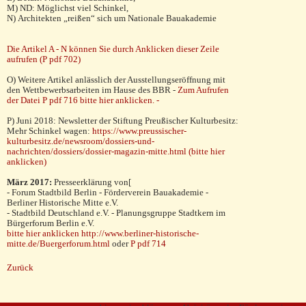
M) ND: Möglichst viel Schinkel,
N) Architekten „reißen“ sich um Nationale Bauakademie
Die Artikel A - N können Sie durch Anklicken dieser Zeile
aufrufen (P pdf 702)
O) Weitere Artikel anlässlich der Ausstellungseröffnung mit
den Wettbewerbsarbeiten im Hause des BBR -
Zum Aufrufen
der Datei P pdf 716 bitte hier anklicken. -
P) Juni 2018: Newsletter der Stiftung Preußischer Kulturbesitz:
Mehr Schinkel wagen:
https://www.preussischer-
kulturbesitz.de/newsroom/dossiers-und-
nachrichten/dossiers/dossier-magazin-mitte.html
(bitte hier
anklicken)
März 2017:
Presseerklärung von[
- Forum Stadtbild Berlin - Förderverein Bauakademie -
Berliner Historische Mitte e.V.
- Stadtbild Deutschland e.V. - Planungsgruppe Stadtkern im
Bürgerforum Berlin e.V.
bitte hier anklicken http://www.berliner-historische-
mitte.de/Buergerforum.html
oder
P pdf 714
Zurück