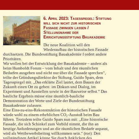
6. April 2023: Tagesspiegel: Stiftung
will sich nicht zur historischen
Fassade zwingen lassen /
Stellungnahme der
Errichtungsstiftung Bauakademie
Die neue Koalition will den
Wiederaufbau der historischen Fassade
durchsetzen. Die Bundesstiftung Bauakademie f ordert andere
Prioritäten.
Wir wollen bei der Entwicklung der Bauakademie – anders als
beim Humboldt Forum – vom Inhalt und den räumlichen
Bedarfen ausgehen und nicht nur über die Fassade sprechen“,
teilte der Gründungsdirektor der Stiftung, Guido Spars, dem
Tagesspiegel mit. „Das erklärte Ziel lautet, dem Bauen der
Zukunft einen Ort zu geben: im Diskurs und Dialog, im
Experiment und Ausstellen sowie in der Bauweise selbst.“ Das
bauliche Ergebnis müsse eine räumlich-bauliche
Demonstration der Werte und Ziele der Bundesstiftung
Bauakademie zulassen.
Eine Eins-zu-eins-Rekonstruktion der historischen Fassade
würde wohl zu einem erheblichen CO₂-Ausstoß beim Bau
führen. Trotzdem teilte Guido Spars nun mit: „Eine historische
Fassade, die sich Schinkel zum Vorbild nimmt, die ihn an
heutige Anforderungen und an die räumlichen Bedarfe anpasst,
wird als Wettbewerbsbeitrag willkommen sein.“ (roe): Den
vollständigen Artikel könne Sie durch Anklicken des