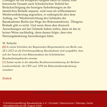
Lösungen für die komplexe Aufgabe darin zu finden, eine
historische Fassade nach Schinkelschen Vorbild bei
Berücksichtigung der heutigen Anforderungen an die
räumlichen Bedarfe anpasse, wird zwar als willkommener
Wettbewerbsbeitrag angesehen, er widerspricht aber dem
Auftrag, zur "Wiedererrrichtung des Gebäudes der
Bauakademie Berlin (im Wege der Rekonstruktion). Übrigens:
Bedarfe gibt es nicht. Und wenn diese aber dennoch
Auswirkungen auf das Gebäude haben sollen, dann ist das in
keiner Weise nachhaltig; denn daraus folgte, dass eine
Nutzungsänderung Auswirkungen hätte.
W. Schoele
[1]
In einem Schreiben der Regierenden Bürgermeisterin von Berlin vom
28.2.2023 an die Errichtungsstiftung Bauakademie wird ausgeführt, dass
sich der Senat für eine Rekonstruktion des Schinkelschen
Bauakademiegebäudes einsetze
.
[2]
Zuletzt wurde in der aktuellen Koalitionsvereinbarung der Berliner
Landesverbände der CDU und SPD die Rekonstruktionsforderung
verankert
.
Zurück
bitte weiterblättern:
Aktivitäten des Fördervereins >
© Errichtungsstiftung Bauakademie e.V.
|
Kontakt
|
Datenschutz
|
Sitemap
| letzte
Aktualisierung am 08. August 2026