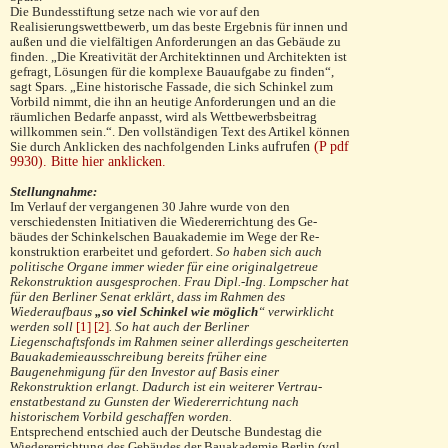
Die Bundesstiftung setze nach wie vor auf den
Realisierungswettbewerb, um das beste Ergebnis für innen und
außen und die vielfältigen Anforderungen an das Gebäude zu
finden. „Die Kreativität der Architektinnen und Architekten ist
gefragt, Lösungen für die komplexe Bauaufgabe zu finden“,
sagt Spars. „Eine historische Fassade, die sich Schinkel zum
Vorbild nimmt, die ihn an heutige Anforderungen und an die
räumlichen Bedarfe anpasst, wird als Wettbe­werbs­beitrag
willkommen sein.“. Den vollständigen Text des Artikel können
Sie durch Anklicken des nachfolgenden Links a
ufrufen
(P pdf
9930). Bitte hier anklicken.
Stellungnahme:
Im Verlauf der vergangenen 30 Jahre wurde von den
verschiedensten Initiativen die Wiedererrichtung des Ge­
bäudes der Schinkelschen Bauakademie im Wege der Re­
konstruktion erarbeitet und gefordert.
So haben sich auch
politische Organe immer wieder für eine ori­ginalge­treue
Rekonstruktion ausgesprochen. Frau Dipl.-Ing. Lompscher hat
für den Berliner Senat erklärt, dass im Rahmen des
Wiederaufbaus
„so viel Schinkel wie mög­lich
“
verwirklicht
werden soll
[1]
[2]
. So hat auch der Ber­liner
Liegenschaftsfonds im Rahmen seiner allerdings gescheiterten
Bauakademieausschreibung bereits früher eine
Baugenehmigung für den Investor auf Basis einer
Rekonstruktion erlangt. Dadurch ist ein weiterer Ver­trau­
enstatbestand zu Gun­sten der Wiedererrichtung nach
historischem Vorbild geschaffen worden.
Entsprechend entschied auch der Deutsche Bundestag die
Wiedererrich­tung des Gebäudes der Bauakade­mie Berlin (vgl.