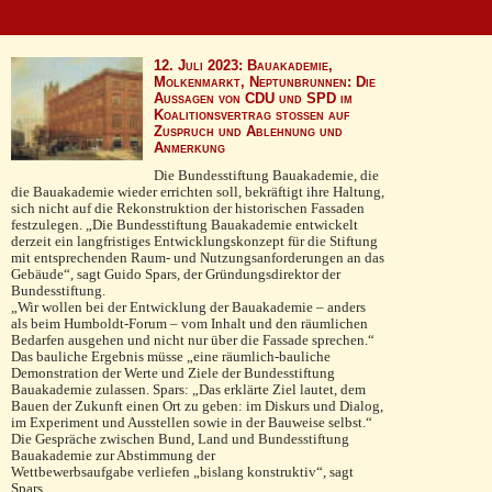
12. Juli 2023: Bauakademie,
Molkenmarkt, Neptunbrunnen: Die
Aussagen von CDU und SPD im
Koalitionsvertrag stoßen auf
Zuspruch und Ablehnung und
Anmerkung
Die Bundesstiftung Bauakademie, die
die Bauakademie wieder errichten soll, bekräftigt ihre Haltung,
sich nicht auf die Rekonstruktion der historischen Fassaden
festzulegen. „Die Bundesstiftung Bauakademie entwickelt
derzeit ein langfristiges Entwicklungskonzept für die Stiftung
mit entsprechenden Raum- und Nutzungs­anfor­derungen an das
Gebäude“, sagt Guido Spars, der Gründungsdirektor der
Bundesstiftung.
„Wir wollen bei der Entwicklung der Bauakademie – anders
als beim Humboldt-Forum – vom Inhalt und den räumlichen
Bedarfen ausgehen und nicht nur über die Fassade sprechen.“
Das bauliche Ergebnis müsse „eine räumlich-bauliche
Demonstration der Werte und Ziele der Bundesstiftung
Bauakademie zulassen. Spars: „Das erklärte Ziel lautet, dem
Bauen der Zukunft einen Ort zu geben: im Diskurs und Dialog,
im Experiment und Ausstellen sowie in der Bauweise selbst.“
Die Gespräche zwischen Bund, Land und Bundesstiftung
Bauakademie zur Abstimmung der
Wettbewerbsaufgabe verliefen „bislang konstruktiv“, sagt
Spars.