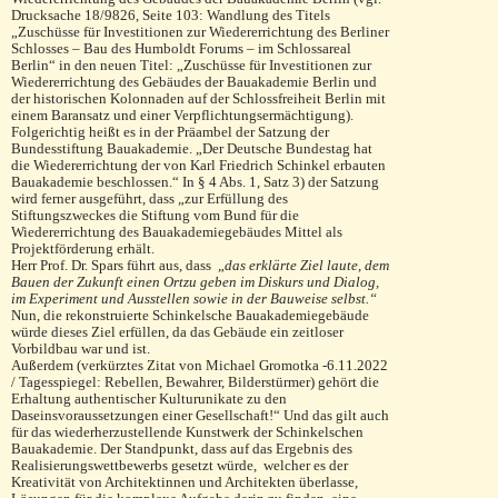
Drucksache 18/9826, Seite 103: Wand­lung des Titels
„Zuschüsse für Investitionen zur Wiedererrich­tung des Berliner
Schlosses – Bau des Humboldt Forums – im Schlossareal
Berlin“ in den neuen Titel: „Zuschüs­se für Investitionen zur
Wie­dererrichtung des Gebäudes der Bauaka­demie Berlin und
der histori­schen Kolonnaden auf der Schlossfreiheit Berlin mit
einem Baransatz und einer Verpflichtungsermächtigung).
Folgerichtig heißt es in der Präambel der Satzung der
Bundesstiftung Bauakademie. „Der Deutsche Bundes­tag hat
die Wiedererrichtung der von Karl Fried­rich Schinkel erbauten
Bauakademie beschlos­sen.“ In § 4 Abs. 1, Satz 3) der Satzung
wird ferner ausge­führt, dass „zur Erfüllung des
Stiftungszweckes die Stif­tung vom Bund für die
Wiedererrichtung des Bau­akademiegebäudes Mittel als
Projektförderung erhält.
Herr Prof. Dr. Spars führt aus, dass „
das erklärte Ziel laute, dem
Bauen der Zukunft einen Ort
zu geben im Diskurs und Dialog,
im Experiment und Ausstellen sowie in der Bauweise selbst.“
Nun, die rekonstruierte Schinkelsche Bauakademiegebäude
würde dieses Ziel erfüllen, da das Gebäude ein zeitloser
Vorbildbau war und ist.
Außerdem (verkürztes Zitat von Michael Gromotka -6.11.2022
/ Tagesspiegel: Rebellen, Bewahrer, Bilderstürmer) gehört die
Erhaltung authentischer Kulturunikate zu den
Daseinsvoraussetzungen einer Gesellschaft!“ Und das gilt auch
für das wiederherzustellende Kunstwerk der Schinkelschen
Bauakademie. Der Standpunkt, dass auf das Ergebnis des
Realisierungswettbewerbs gesetzt würde, welcher es der
Kreativität von Architektinnen und Architekten überlasse,