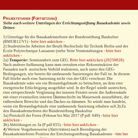
Projektstudien (Fortsetzung)
Siehe auch weitere Unterlagen der Errichtungsstiftung Bauakademie sowie
Dritter.
1) Unterlage für die Bauakademieforen der Bundesstiftung Baukultur
(BMUB12/V1)
- bitte hier ankicken -
2) Studentiische Arbeiten der Beuth Hochschule für Technik Berlin und der
École Polytechnique Lausanne (siehe Seite Veranstaltungen
- bitte hier
anklicken -
2a)
Temporär:
Seminarabeit zum GEG.
Bitte hier anklicken (20250828)
Nach anderer Auffassung kann man trotzdem eine Rekonstruktion der
Fassaden nach storischem Vorbild realisieren, auch unter den GEG-
Bedingungen, wie bereits für umfassende Sanierungen der Fall ist. In diesem
Fall bliebe auch eine Sanierung nicht von der GEG verschont. Die
Bauakademie wäre wie ein Bestandsgebäude zu betrachten, an dem eine
energetische Ertüchtigung ausgeführt wird. In der Regel würde ausreichen,
eine entsprechende Verglasung der inneren Fenster sowie die Außenwände
mit einer eventuellen inneren Dämmschicht im Mauerwerk auszuführen, die
erdberuhten Bereiche und das Daches zu dämmen. So würde man handeln,
wenn ein Bestandsgebäude eine umfassende Sanierung erhalten soll.
3
)
Zu
den Bauakademieforen der Bundesstiftung Baukultur
3a) Protokoll der Foren (Februar bis Mai 2017 (P pdf 649)
- bitte hier
anklicken -
3
b) Abbildungen zu 3a (P pdf 655)
- bitte hier anklicken -
4
)
Weitere Vorgehensweise (Aktivitäten) nach Beendigung der
Bauakademieforen Position der Errichutngsstiftung Bauakademie
-
bitte hier