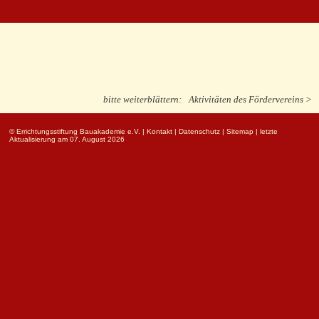
bitte weiterblättern:
Aktivitäten des Fördervereins >
© Errichtungsstiftung Bauakademie e.V.
|
Kontakt
|
Datenschutz
|
Sitemap
| letzte
Aktualisierung am 07. August 2026