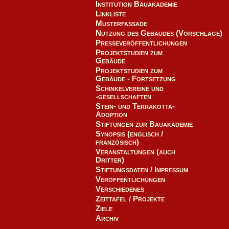
Institution Bauakademie
Linkliste
Musterfassade
Nutzung des Gebäudes (Vorschläge)
Presseveröffentlichungen
Projektstudien zum
Gebäude
Projektstudien zum
Gebäude - Fortsetzung
Schinkelvereine und
-gesellschaften
Stein- und Terrakotta-
Adoption
Stiftungen zur Bauakademie
Synopsis (englisch /
französisch)
Veranstaltungen (auch
Dritter)
Stiftungsdaten / Impressum
Veröffentlichungen
Verschiedenes
Zeittafel / Projekte
Ziele
Archiv