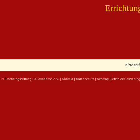
Errichtun
bitte we
© Errichtungsstiftung Bauakademie e.V.
|
Kontakt
|
Datenschutz
|
Sitemap
| letzte Aktualisieru