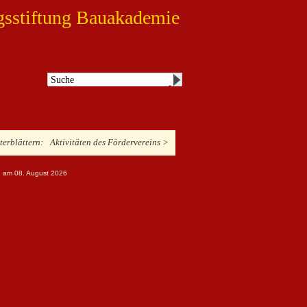
gsstiftung Bauakademie
iterblättern:
Aktivitäten des Fördervereins >
ng am 08. August 2026