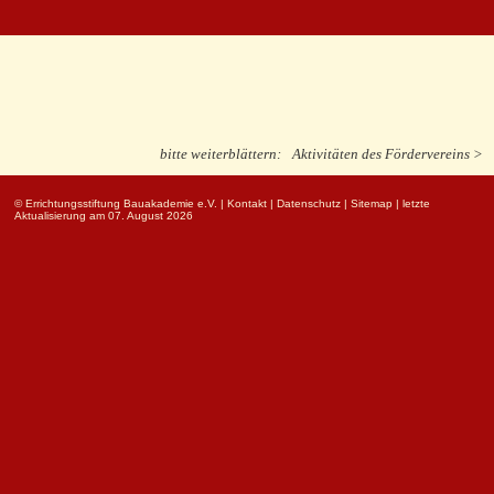
bitte weiterblättern:
Aktivitäten des Fördervereins >
© Errichtungsstiftung Bauakademie e.V.
|
Kontakt
|
Datenschutz
|
Sitemap
| letzte
Aktualisierung am 07. August 2026