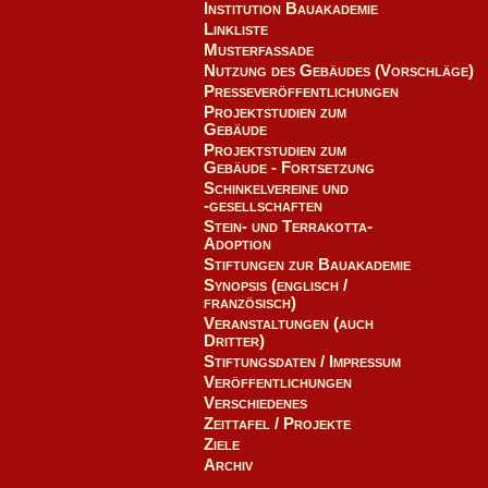
Institution Bauakademie
Linkliste
Musterfassade
Nutzung des Gebäudes (Vorschläge)
Presseveröffentlichungen
Projektstudien zum
Gebäude
Projektstudien zum
Gebäude - Fortsetzung
Schinkelvereine und
-gesellschaften
Stein- und Terrakotta-
Adoption
Stiftungen zur Bauakademie
Synopsis (englisch /
französisch)
Veranstaltungen (auch
Dritter)
Stiftungsdaten / Impressum
Veröffentlichungen
Verschiedenes
Zeittafel / Projekte
Ziele
Archiv