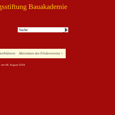
gsstiftung Bauakademie
iterblättern:
Aktivitäten des Fördervereins >
ng am 08. August 2026