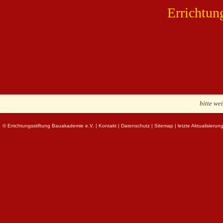
Errichtun
bitte we
© Errichtungsstiftung Bauakademie e.V.
|
Kontakt
|
Datenschutz
|
Sitemap
| letzte Aktualisieru