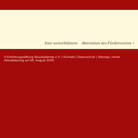
bitte weiterblättern:
Aktivitäten des Fördervereins >
© Errichtungsstiftung Bauakademie e.V.
|
Kontakt
|
Datenschutz
|
Sitemap
| letzte
Aktualisierung am 06. August 2026