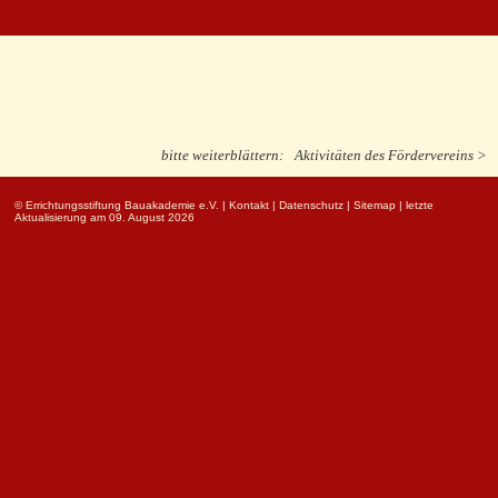
bitte weiterblättern:
Aktivitäten des Fördervereins >
© Errichtungsstiftung Bauakademie e.V.
|
Kontakt
|
Datenschutz
|
Sitemap
| letzte
Aktualisierung am 09. August 2026