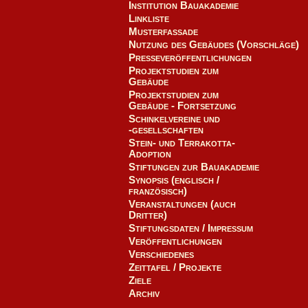
Institution Bauakademie
Linkliste
Musterfassade
Nutzung des Gebäudes (Vorschläge)
Presseveröffentlichungen
Projektstudien zum
Gebäude
Projektstudien zum
Gebäude - Fortsetzung
Schinkelvereine und
-gesellschaften
Stein- und Terrakotta-
Adoption
Stiftungen zur Bauakademie
Synopsis (englisch /
französisch)
Veranstaltungen (auch
Dritter)
Stiftungsdaten / Impressum
Veröffentlichungen
Verschiedenes
Zeittafel / Projekte
Ziele
Archiv