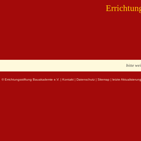
Errichtun
bitte we
© Errichtungsstiftung Bauakademie e.V.
|
Kontakt
|
Datenschutz
|
Sitemap
| letzte Aktualisieru