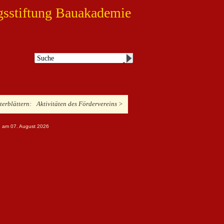
gsstiftung Bauakademie
iterblättern:
Aktivitäten des Fördervereins >
ng am 07. August 2026