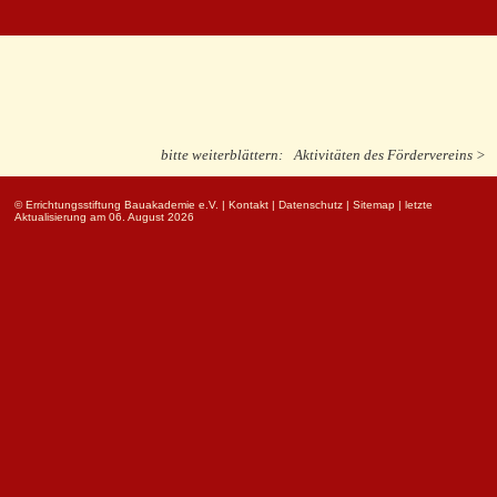
bitte weiterblättern:
Aktivitäten des Fördervereins >
© Errichtungsstiftung Bauakademie e.V.
|
Kontakt
|
Datenschutz
|
Sitemap
| letzte
Aktualisierung am 06. August 2026