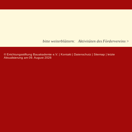
bitte weiterblättern:
Aktivitäten des Fördervereins >
© Errichtungsstiftung Bauakademie e.V.
|
Kontakt
|
Datenschutz
|
Sitemap
| letzte
Aktualisierung am 09. August 2026