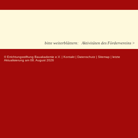
bitte weiterblättern:
Aktivitäten des Fördervereins >
© Errichtungsstiftung Bauakademie e.V.
|
Kontakt
|
Datenschutz
|
Sitemap
| letzte
Aktualisierung am 08. August 2026