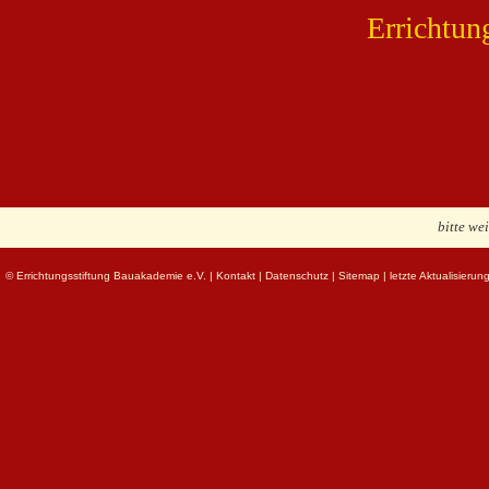
Errichtun
bitte we
© Errichtungsstiftung Bauakademie e.V.
|
Kontakt
|
Datenschutz
|
Sitemap
| letzte Aktualisieru