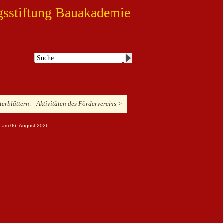
gsstiftung Bauakademie
iterblättern:
Aktivitäten des Fördervereins >
ng am 06. August 2026