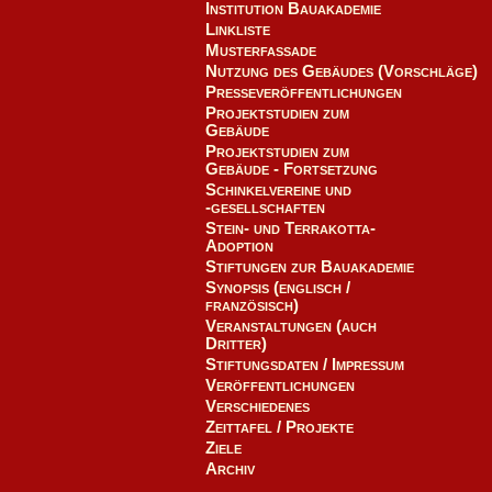
Institution Bauakademie
Linkliste
Musterfassade
Nutzung des Gebäudes (Vorschläge)
Presseveröffentlichungen
Projektstudien zum
Gebäude
Projektstudien zum
Gebäude - Fortsetzung
Schinkelvereine und
-gesellschaften
Stein- und Terrakotta-
Adoption
Stiftungen zur Bauakademie
Synopsis (englisch /
französisch)
Veranstaltungen (auch
Dritter)
Stiftungsdaten / Impressum
Veröffentlichungen
Verschiedenes
Zeittafel / Projekte
Ziele
Archiv