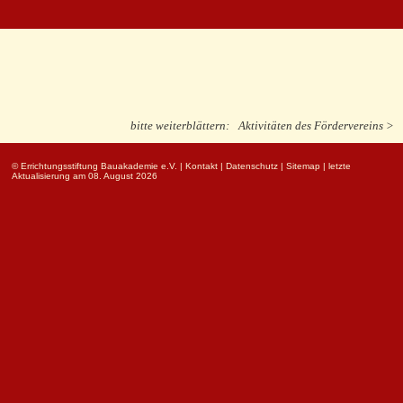
bitte weiterblättern:
Aktivitäten des Fördervereins >
© Errichtungsstiftung Bauakademie e.V.
|
Kontakt
|
Datenschutz
|
Sitemap
| letzte
Aktualisierung am 08. August 2026