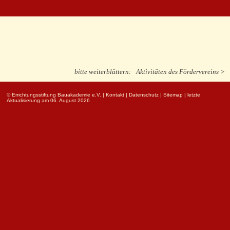
bitte weiterblättern:
Aktivitäten des Fördervereins >
© Errichtungsstiftung Bauakademie e.V.
|
Kontakt
|
Datenschutz
|
Sitemap
| letzte
Aktualisierung am 06. August 2026