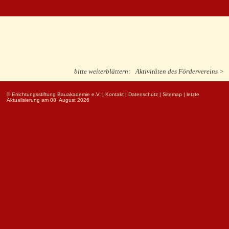
bitte weiterblättern:
Aktivitäten des Fördervereins >
© Errichtungsstiftung Bauakademie e.V.
|
Kontakt
|
Datenschutz
|
Sitemap
| letzte
Aktualisierung am 08. August 2026