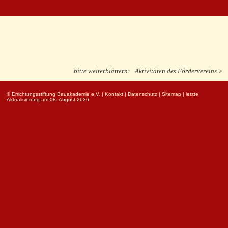
bitte weiterblättern:
Aktivitäten des Fördervereins >
© Errichtungsstiftung Bauakademie e.V.
|
Kontakt
|
Datenschutz
|
Sitemap
| letzte
Aktualisierung am 08. August 2026