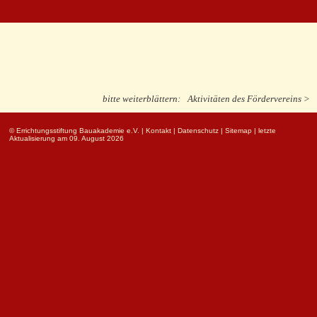
bitte weiterblättern:
Aktivitäten des Fördervereins >
© Errichtungsstiftung Bauakademie e.V.
|
Kontakt
|
Datenschutz
|
Sitemap
| letzte
Aktualisierung am 09. August 2026