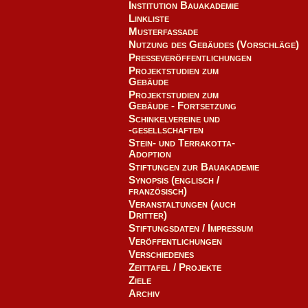
Institution Bauakademie
Linkliste
Musterfassade
Nutzung des Gebäudes (Vorschläge)
Presseveröffentlichungen
Projektstudien zum
Gebäude
Projektstudien zum
Gebäude - Fortsetzung
Schinkelvereine und
-gesellschaften
Stein- und Terrakotta-
Adoption
Stiftungen zur Bauakademie
Synopsis (englisch /
französisch)
Veranstaltungen (auch
Dritter)
Stiftungsdaten / Impressum
Veröffentlichungen
Verschiedenes
Zeittafel / Projekte
Ziele
Archiv