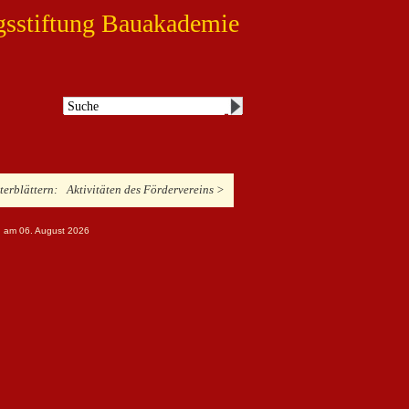
gsstiftung Bauakademie
iterblättern:
Aktivitäten des Fördervereins >
ng am 06. August 2026