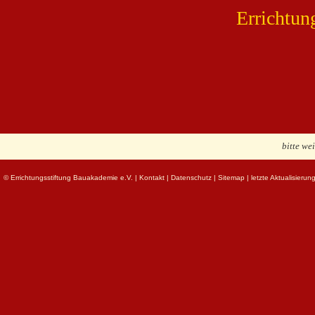
Errichtun
bitte we
© Errichtungsstiftung Bauakademie e.V.
|
Kontakt
|
Datenschutz
|
Sitemap
| letzte Aktualisieru