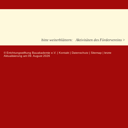
bitte weiterblättern:
Aktivitäten des Fördervereins >
© Errichtungsstiftung Bauakademie e.V.
|
Kontakt
|
Datenschutz
|
Sitemap
| letzte
Aktualisierung am 09. August 2026