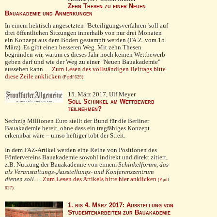
Zehn Thesen zu einer Neuen
Bauakademie und Anmerkungen
In einem hektisch angesetzten "Beteiligungsverfahren"soll auf
drei öffentlichen Sitzungen innerhalb von nur drei Monaten
ein Konzept aus dem Boden gestampft werden (FA.Z. vom 15.
März). Es gibt einen besseren Weg. Mit zehn Thesen
begründen wir, warum es dieses Jahr noch keinen Wettbewerb
geben darf und wie der Weg zu einer "Neuen Bauakademie"
aus­sehen kann......
Zum Lesen des vollständigen Beitrags bitte
diese Zeile anklicken
(P pdf 629)
15. März 2017, Ulf Meyer
Soll Schinkel am Wettbewerb
teilnehmen?
Sechzig Millionen Euro stellt der Bund für die Berliner
Bauakademie bereit, ohne dass ein tragfähiges Konzept
erkennbar wäre – umso heftiger tobt der Streit.
In dem FAZ-Artikel werden eine Reihe von Positionen des
Fördervereins Bauakademie sowohl indirekt und direkt zitiert,
z.B. Nutzung der Bauakademie von eimem
Schinkelforum, das
als Veran­staltungs-,Ausstellungs- und Konferenzzentrum
dienen soll
. ...
.Zum Lesen des Artikels bitte hier anklicken
(P pdf
627).
1. bis 4. März 2017: Ausstellung von
Studentenarbeiten zur Bauakademie