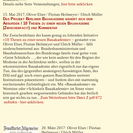
Details siehe Seite Veranstaltungen,
hier bitte anklicken
15. Mai 2017, Oliver Elser / Florian Heilmeyer / Ulrich Müller
Das Projekt Berliner Bauakademie nähert sich dem
Absurden / 10 Thesen zu einer neuen Bauakademie
(Zwischenfacit) und Kommentar
Die Zwischenbilanz der kaum genug zu lobenden Ini­tiative
»10 Thesen zu einer neuen Bauakademie«
– ge­startet von
Oliver Elser, Florian Heilmeyer und Ulrich Müller – fällt
niederschmetternd aus: Bundesbaumi­nisterium und
Haushaltsausschuss des Bundestags faseln zwar gerne vom
»Geist Schinkels …, der wie kein anderer für den Beginn der
Moderne in der Architektur steht«, wollen in der
rekonstruierten Bauakademie aber eigentlich nur das eigene
Tun, das des (gegenüber ansässigen) Auswärtigen Amts, des
DAI und ggf. noch eines ganzen Bauchladens weiterer
Institutionen präsen­tieren – und fordern dies mit starrsinnig
erscheinender Zielstrebigkeit ein. Mit »Bauakademie« im
Wortsinn oder »Schinkels Bauakademie« im Sinne eines
historisch gesehen wegweisenden Gebäudes hat das freilich
rein gar nichts zu tun...
.
Zum Weiterlesen bitte Datei Z pdf 672
aufrufen - hier anklicken.
20. März 2017: Oliver Elser / Florian
Heilmeyer / Ulrich Müller