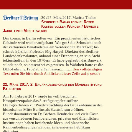
20./27. März 2017, Maritta Thalec
Schinkels Bauakademie: Roter
Kasten voller Wunder / Bewegte
Jahre eines Meisterwerks
Das kommt in Berlin selten vor: Ein prominentes historisches
Gebäude wird wieder aufgebaut. Wie groß die Sehnsucht nach
der verlorenen Bauakademie am Werderschen Markt war, be­
schrieb kürzlich Professor Jörg Haspel, Direktor des Berliner
Landesdenkmalamtes, anhand einer Erinnerung an sein Archi­
tekturstudium in den 1970ern: Er habe geglaubt, das Bauwerk
stünde noch, so präsent sei es gewesen. In Wahrheit hatte es die
DDR-Führung 1962 abreißen lassen..............
Den vollständigen
Text rufen Sie bitte durch Anklicken dieser Zeile auf
(P pdf 637)
22. März 2017: 2. Bauakademieforum der Bundesstiftung
Baukultur
Am 16. Februar 2017 wurde im voll besuchten
Kronprinzenpalais das 3-stufige ergebnisoffene
Dialogverfahren zur Wiedererrichtung der Bauakademie in der
historischen Mitte Berlins als Statusforum eröffnet.
Bundesbauministerin Dr. Barbara Hendricks und viele Gäste
aus verschiedenen Fachbereichen, privaten und öffentlichen
Institutionen haben bestehende Ideen und planerische
Rahmenbedingungen mit dem interessierten Publikum
diskutiert.........