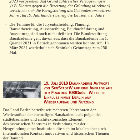
2023 vorgesehen. Auf Grund zahlreicher Verzögerungen
(z.B. Klagen gegen die Besetzung der Gründungsdirektion)
verschiebt sich die Fertigstellung des Gebäudes um mehrere
Jahre . Im 19. Jahrhundert betrug die Bauzeit vier Jahre.
Die Termine für die Juryentscheidung, Planung.
Bauvorbereitung, Ausschreibung, Baudurchführung und
Ausstattung sind noch nicht definiert. Die Bundesstiftung
Bauakademie geht davon aus, dass die Bauakademie im 1.
Quartal 2031 in Betrieb genommen werden könnte. Am 13.
März 2031 wiederholt sich Schinkels Geburtstag zum 250.
Mal.
19. Juli 2018 Bauakademie Antwort
von SenStadtW auf eine Anfrage aus
der Fraktion B90Grüne Welchen
Einfluss nimmt Berlin auf
Wiederaufbau und Nutzung
Das Land Berlin betreibt seit mehreren Jahrzehnten den
Wiederaufbau der ehemaligen Bauakademie als prägendes
städtebauliches und architektonisches Element
des historischen Zentrums in Verbindung mit der
Neugründung einer Institution, die sich im lokalen aber auch
internationalen Kontext innovativen und historischen Themen
der Bauund