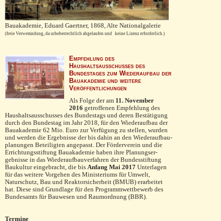
Bauakademie, Eduard Gaertner, 1868, Alte Nationalgalerie
(freie Verwemndung, da urheberrechtlich abgelaufen und keine Lizenz erforderlich.)
Empfehlung des
Haushaltsausschusses des
Bundestages zum Wiederaufbau der
Bauakademie und weitere
Veröffentlichungen
Als Folge der am
11. November
2016
ge­troffenen Empfehlung des
Haushaltsausschusses des Bundestags und deren Bestätigung
durch den Bundestag im Jahr 2018, für den Wiederaufbau der
Bauakademie 62 Mio. Euro zur Ver­fügung zu stellen, wurden
und wer­den die Ergebnisse der bis dahin an den Wiederauf­bau­
pla­nun­gen Beteiligten angepasst. Der Förder­verein und die
Errichtungsstif­tung Bauaka­de­mie haben ihre Planungser­
gebnisse in das Wiederauf­bau­verfahren der Bundesstif­tung
Bau­kultur eingebracht, die bis
Anfang Mai 2017
Unterla­gen
für das weitere Vor­gehen des Ministeriums für Umwelt,
Naturschutz, Bau und Re­ak­torsicherheit (BMUB) erarbeitet
hat. Diese sind Grundlage für den Programmwettbewerb des
Bundesamts für Bauwesen und Raumordnung (BBR).
Termine