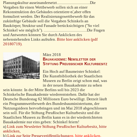
Planungskultur auseinandersetzt....................................Die
Vorgaben für einen Wettbewerb sollen sich an einer
Rekonstruktion des Gebäudes orientiere-n',aber offen
formuliert werden. Der Realisierungswettbewerb für das
zukünftige Gebäude soll die Vorgaben Schinkels an
Baukörper, Struktur und Fassade berücksichtigen ("So viel
Schinkel wie möglich"). ...............................................Die Fragen
und Antworten können Sie durch Anklicken des
nebenstehenden Links aufrufen.
Bitte hier anklicken (pdf
20180719).
März 2018
Bauakademie: Newsletter der
Stiftung Preußischer Kulturbesitz
Ein Hoch auf Baumeister Schinkel:
Die Kunstbibliothek der Staatlichen
Museen zu Berlin zeigt schon mal, was
in der neuen Bauakademie zu sehen
sein könnte. In der Mitte Berlins soll bis 2023 die
Schinkelsche Bauaka­demie wiederentstehen. Dafür hat der
Deutsche Bun­destag 62 Millionen Euro bewilligt. Derzeit läuft
ein Programmwettbewerb des Bundesbauministeriums, der
Nutzungsideen hervorbringen und im Mai 2018 abgeschlossen
sein soll. Für die Stiftung Preußischer Kultur­besitz und die
Staatlichen Museen zu Berlin kann es in der wiederrichteten
Bauakademie nur eins geben: Schinkel feiern!
a)
Link zum Newsletter Stiftung Preußischer Kulturbesitz, bitte
anklicken,
b)
Link zur Seite Presseveröffentlichung
en
, bitte anklicken,