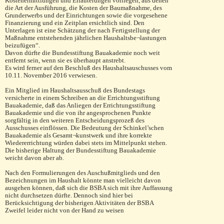
Kostenermittlungen und Erläuterungen vorliegen, aus denen
die Art der Ausführung, die Kosten der Baumaßnahme, des
Grunderwerbs und der Einrichtungen sowie die vorgesehene
Finanzierung und ein Zeitplan ersichtlich sind. Den
Unterlagen ist eine Schätzung der nach Fertigstellung der
Maßnahme entstehenden jährlichen Haushaltsbe¬lastungen
beizufügen“.
Davon dürfte die Bundesstiftung Bauakademie noch weit
entfernt sein, wenn sie es überhaupt anstrebt.
Es wird ferner auf den Beschluß des Haushaltsauschusses vom
10.11. November 2016 verwiesen.
Ein Mitglied im Haushaltsausschuß des Bundestags
versicherte in einem Schreiben an die Errichtungsstiftung
Bauakademie, daß das Anliegen der Errichtungsstiftung
Bauakademie und die von ihr angesprochenen Punkte
sorgfältig in den weiteren Entscheidungsprozeß des
Ausschusses einflössen. Die Bedeutung der Schinkel’schen
Bauakademie als Gesamt¬kunstwerk und ihre korrekte
Wiedererrichtung würden dabei stets im Mittelpunkt stehen.
Die bisherige Haltung der Bundesstiftung Bauakademie
weicht davon aber ab.
Nach den Formulierungen des Auschußmitglieds und den
Bezeichnungen im Haushalt könnte man vielleicht davon
ausgehen können, daß sich die BSBA sich mit ihre Auffassung
nicht durchsetzen dürfte. Dennoch sind hier bei
Berücksichtigung der bisherigen Aktivitäten der BSBA
Zweifel leider nicht von der Hand zu weisen