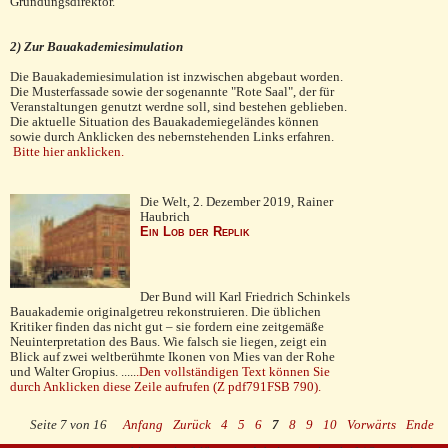
Gründungsdirektor.
2) Zur Bauakademiesimulation
Die Bauakademiesimulation ist inzwischen abgebaut worden.
Die Musterfassade sowie der sogenannte "Rote Saal", der für
Veranstaltungen genutzt werdne soll, sind bestehen geblieben.
Die aktuelle Situation des Bauakademiegeländes können
sowie durch Anklicken des nebernstehenden Links erfahren.
Bitte hier anklicken.
Die Welt, 2. Dezember 2019, Rainer
Haubrich
Ein Lob der Replik
Der Bund will Karl Friedrich Schinkels
Bauakademie originalgetreu re­kon­struieren. Die üblichen
Kritiker fin­den das nicht gut – sie fordern eine zeit­gemäße
Neuinter­pretation des Baus. Wie falsch sie liegen, zeigt ein
Blick auf zwei weltberühmte Ikonen von Mies van der Rohe
und Walter Gropius. .....
.
Den vollständigen Text können Sie
durch Anklicken diese Zeile aufrufen
(Z pdf791FSB 790).
Seite 7 von 16
Anfang
Zurück
4
5
6
7
8
9
10
Vorwärts
Ende