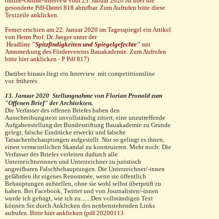
online-Online-Intervew vom 23. Januar 2020 ist über die
gesonderte Pdf-Datrei 818 abrufbar
.
Zum Aufrufen bitte diese
Textzeile anklicken.
Ferner erschien am 22. Januar 2020 im Tagesspiegel ein Artikel
von Herrn Prof. Dr. Jaeger unter der
Headline
"Spitzfindigkeiten und Spiegelgefechte"
mit
Amnmerkung des Fördervereins Bauakademie.
Zum Aufrufen
bitte hier anklicken -
P Pdf 817)
Darüber hinaus liegt ein Interview mit competittionsline
vor
.
f
rüheres
.
1
3. Januar 2020 Stellungnahme von Florian Pronold zum
"Offenen Brief" der Architekten.
Die Verfasser des offenen Briefes haben den
Ausschreibungstext unvollständig zitiert, eine unzutreffende
Aufgabenstellung der Bundesstiftung Bauakademie zu Grunde
gelegt, falsche Eindrücke erweckt und falsche
Tatsachenbehauptungen aufgestellt. Nur so gelingt es ihnen,
einen vermeintlichen Skandal zu konstruieren. Mehr noch: Die
Verfasser des Briefes verleiten dadurch alle
Unterzeichnerinnen und Unterzeichner zu juristisch
angreifbaren Falschbehauptungen. Die Unterzeichner/-innen
gefährden ihr eigenes Renommée, wenn sie öffentlich
Behauptungen aufstellen, ohne sie wohl selbst überprüft zu
haben. Bei Facebook, Twitter und von Journalisten/-innen
wurde ich gefragt, wie ich zu.......Den vollständigen Text
können Sie durch Anklicken des nenbenstehenden Links
aufrufen.
Bitte hier anklicken (pdf 20200113