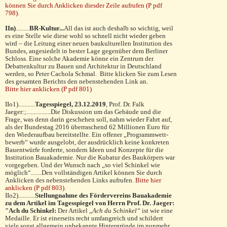
können Sie durch Anklicken diesder Zeile aufrufen (P pdf
798).
IIn)
.........
BR-Kultur...
All das ist auch deshalb so wichtig, weil
es eine Stelle wie diese wohl so schnell nicht wieder geben
wird – die Leitung einer neuen baukulturellen Institution des
Bun­des, angesiedelt in bester Lage gegenüber dem Berliner
Schloss. Eine solche Akademie könne ein Zentrum der
Debattenkultur zu Bauen und Architektur in Deutsch­land
werden, so Peter Cachola Schmal. Bitte klicken Sie zum Lesen
des gesamten Berichts den nebenstehenden Link an.
Bitte hier anklicken (P pdf 801)
IIo1)...........
Tagesspiegel,
23.12.2019
, Prof. Dr. Falk
Jaeger:;................Die Diskussion um das Gebäude und die
Frage, was denn darin geschehen soll, nahm wieder Fahrt auf,
als der Bundestag 2016 überraschend 62 Millionen Euro für
den Wiederaufbau bereitstellte. Ein offener „Programm­wett­
bewerb“ wurde ausgelobt, der ausdrücklich keine konkreten
Bauentwürfe forderte, sondern Ideen und Kon­zepte für die
Institution Bauaka­demie. Nur die Kubatur des Baukörpers war
vorgegeben. Und der Wunsch nach „so viel Schinkel wie
möglich“.......Den vollständigen Artikel können Sie durch
Anklicken des nebenstehenden Links aufrufen.
Bitte hier
anklicken (P pdf 803).
IIo2)...........
Stellungnahme des Fördervereins Bauakademie
zu dem Artikel im Tagesspiegel von Herrn Prof. Dr. Jaeger:
"Ach du Schinkel:
Der Artikel „
Ach du Schin­kel“
ist wie eine
Medaille. Er ist einerseits recht umfangreich und schildert
viele sonst allgemein unbekannte Hinter­gründe im nunmehr