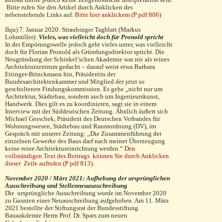
Bitte rufen Sie den Artikel durch Anklicken des
nebenstehende Links auf.
Bitte hier anklickem (P pdf 806)
I
Iqu)
7.
Januar 2020: Straubinger Tagblatt (Markus
Lohmüller):
Vieles, was vielleicht doch für Pronold spricht
In der Empörungswelle jedoch geht vieles unter, was vielleicht
doch für Florian Pronold als Gründungs­direk­tor spricht. Die
Neugründung der Schinkel’schen Aka­demie war nie als reines
Architekturzentrum ge­dacht – darauf weist etwa Barbara
Ettinger-Brinck­mann hin, Präsidentin der
Bundesarchitektenkammer und Mitglied der jetzt so
gescholtenen Findungs­kom­mis­sion. Es gehe „nicht nur um
Architektur, Städtebau, son­dern auch um Ingenieurskunst,
Handwerk. Dies gilt es zu koordinie­ren, sagt sie in einem
Interview mit der Süddeutschen Zeitung. Ähnlich äußert sich
Michael Groschek, Präsi­dent des Deutschen Verbandes für
Woh­nungswesen, Städtebau und Raumordnung (DV), im
Gespräch mit unserer Zeitung: „Die Zusammen­führung der
einzelnen Gewerke des Baus darf nach meiner Überzeugung
kei­ne reine Architekturein­rich­tung werden.“
Den
vollständigen Text des Beitrags können Sie durch Anklicken
dieser Zeile aufrufen (P pdf 813).
November 2020 / März 2021: Aufhebung der ursprünglichen
Ausschreibung und Stellenneuausschreibung
Die ursprüngliche Ausschreibung wurde im November 2020
zu Gusnten einer Neuauschreibung aufgehoben. Am 11. März
2021 bestellte der Stiftungsrat der Bundesstiftung
Bauaakdemie Herrn Prof. Dr. Spars zum neuen