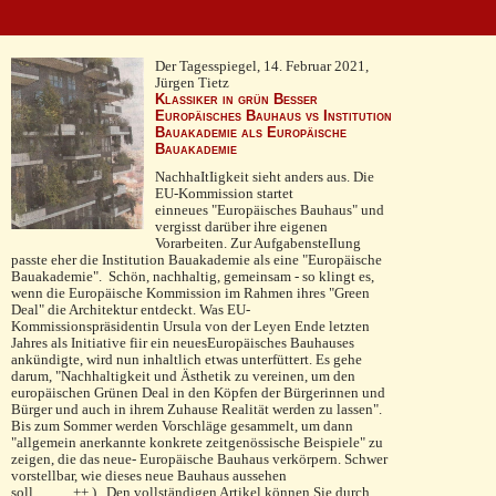
Der Tagesspiegel, 14. Februar 2021,
Jürgen Tietz
Klassiker in grün Besser
Europäisches Bauhaus vs Institution
Bauakademie als Europäische
Bauakademie
NachhaItIigkeit sieht anders aus. Die
EU-Kommission startet
einneues "Europäisches Bauhaus" und
vergisst darüber ihre eigenen
Vorarbeiten. Zur AufgabensteIlung
passte eher die Institution Bauakademie als eine "Europäische
Bauakademie". Schön, nachhaltig, gemeinsam - so klingt es,
wenn die Europäische Kommission im Rahmen ihres "Green
Deal" die Architektur entdeckt. Was EU-
Kommissionspräsidentin Ursula von der Leyen Ende letzten
Jahres als Initiative fiir ein neuesEuropäisches Bauhauses
ankündigte, wird nun inhaltlich etwas unterfüttert. Es gehe
darum, "Nachhaltigkeit und Ästhetik zu vereinen, um den
europäischen Grünen Deal in den Köpfen der Bürgerinnen und
Bürger und auch in ihrem Zuhause Realität werden zu lassen".
Bis zum Sommer werden Vorschläge gesammelt, um dann
"allgemein anerkannte konkrete zeitgenössische Beispiele" zu
zeigen, die das neue- Europäische Bauhaus verkörpern. Schwer
vorstellbar, wie dieses neue Bauhaus aussehen
soll............++.)...Den vollständigen Artikel können Sie durch