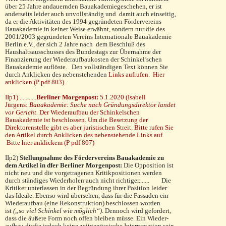
über 25 Jahre andauernden Bauakademiegeschehen, er ist
ander­seits leider auch unvollständig und damit auch einseitig,
da er die Aktivitäten des 1994 gegründeten Fördervereins
Bauakademie in keiner Weise erwähnt, sondern nur die des
2001/2003 gegründeten Vereins Internationale Bau­akademie
Berlin e.V., der sich 2 Jahre nach dem Be­schluß des
Haushaltsausschusses des Bundestags zur Übernahme der
Finanzierung der Wiederaufbau­kosten der Schinkel’schen
Bauakademie auflöste. Den vollständigen Text können Sie
durch Anklicken des nebenstehenden
Links aufrufen. Hier
anklicken (P pdf 803).
IIp1) ...........
Berliner Morgenpost:
5.1.2020 (Isabell
Jürgens:
Bauakademie: Suche nach Gründungsdirektor landet
vor Gericht.
Der Wiederaufbau der Schinkelschen
Bauakademie ist beschlossen. Um die Besetzung der
Direktorenstelle gibt es aber juristischen Streit.
Bitte rufen Sie
den Artikel durch Anklicken des nebenstehende Links auf.
Bitte hier anklickem (P pdf 807)
IIp2)
Stellungnahme des Fördervereins Bauakademie zu
dem Artikel in dfer Berliner Morgenpost:
Die Opposition ist
nicht neu und die vorgetragenen Kritikpositionen werden
durch ständiges Wiederholen auch nicht richtiger....... Die
Kritiker unterlassen in der Begründung ihrer Position leider
das Ideale. Ebenso wird übersehen, dass für die Fas­saden ein
Wiederaufbau (eine Rekonstruktion) beschlossen worden
ist
(„so viel Schinkel wie möglich“)
. Den­noch wird gefordert,
dass die äußere Form noch offen bleiben müsse. Ein Wieder­
auf­bau dürfte jedoch keine zeitgenös­sische Interpretation sein.