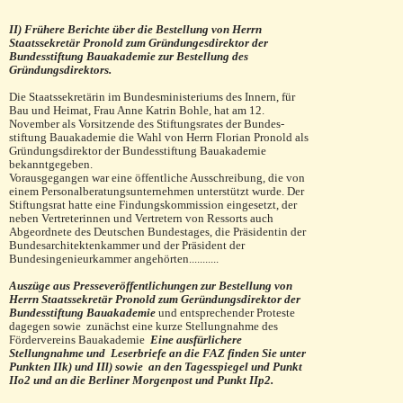
II) Frühere Berichte über die Bestellung von Herrn
Staatssekretär Pronold zum Gründungesdirektor der
Bundesstiftung Bauakademie zur Bestellung des
Gründungsdirektors.
Die Staatssekretärin im Bundesministeriums des Innern, für
Bau und Heimat, Frau Anne Katrin Bohle, hat am 12.
November als Vorsitzende des Stiftungs­rates der Bun­des­
stiftung Bauakademie die Wahl von Herrn Florian Pronold als
Gründungsdirektor der Bundesstif­tung Bau­akademie
bekanntgegeben.
Vorausgegangen war eine öffentliche Ausschreibung, die von
einem Personalberatungsunternehmen unter­stützt wurde. Der
Stiftungsrat hatte eine Findungs­kom­mission eingesetzt, der
neben Vertreterinnen und Vertretern von Ressorts auch
Abgeordnete des Deut­schen Bundestages, die Präsidentin der
Bundesarchi­tektenkammer und der Präsident der
Bundesingenieur­kammer angehörten...........
Auszüge aus Presseveröffentlichungen zur Bestellung von
Herrn Staatssekretär Pronold zum Geründungsdirektor der
Bundesstiftung Bauakademie
und entsprechender Proteste
dagegen sowie zunächst eine kurze Stellungnahme des
Fördervereins Bauakademie
Eine ausfürlichere
Stellungnahme und Leserbriefe an die FAZ finden Sie unter
Punkten IIk) und IIl) sowie an den Tagesspiegel und Punkt
IIo2 und an die Berliner Morgenpost und Punkt IIp2.