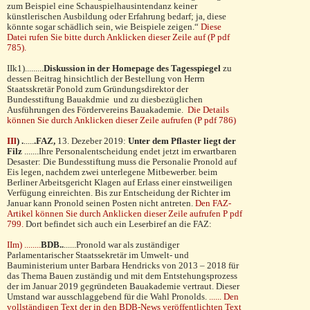
zum Beispiel eine Schauspiel­hausintendanz keiner
künstlerischen Ausbildung oder Erfahrung bedarf; ja, diese
könnte sogar schädlich sein, wie Beispiele zeigen.“
Diese
Datei rufen Sie bitte durch Anklicken dieser Zeile auf (P pdf
785).
IIk1).........
Diskussion in der Homepage des Tagesspiegel
zu
dessen Beitrag hinsichtlich der Bestellung von Herrn
Staatsskretär Ponold zum Gründungsdirektor der
Bundesstiftung Bauakdmie und zu diesbezüglichen
Ausführungen des Fördervereins Bauakademie.
Die Details
können Sie durch Anklicken dieser Zeile aufrufen (P pdf 786)
IIl
)
.
.....
.FAZ,
13. Dezeber 2019:
Unter dem Pflaster liegt der
Filz
.......Ihre Personalent­scheidung endet jetzt im erwartbaren
De­saster: Die Bun­desstiftung muss die Personalie Pronold auf
Eis legen, nachdem zwei unterlegene Mitbewerber. beim
Berliner Arbeitsgericht Klagen auf Erlass einer einst­weiligen
Verfügung einreichten. Bis zur Entschei­dung der Richter im
Januar kann Pronold seinen Posten nicht antreten.
Den FAZ-
Artikel können Sie durch Anklicken dieser Zeile aufrufen P pdf
799.
Dort befindet sich auch ein Leserbiref an die FAZ:
IIm)
........
BDB..
......Pronold war als zuständiger
Parlamentarischer Staatssekre­tär im Umwelt- und
Bauministerium unter Barbara Hen­dricks von 2013 – 2018 für
das Thema Bauen zuständig und mit dem Entstehungsprozess
der im Januar 2019 gegrün­de­ten Bauakademie vertraut. Dieser
Umstand war ausschlag­gebend für die Wahl Pronolds.
......
Den
vollständigen Text der in den BDB-News veröffentlichten Text