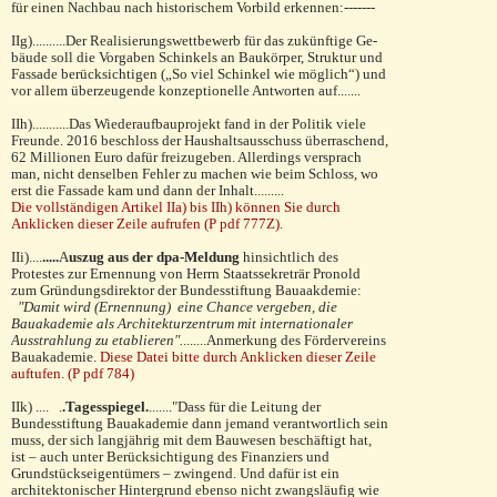
für einen Nachbau nach historischem Vor­bild erkennen:-------
IIg)..........Der Realisierungswettbewerb für das zukünftige Ge­
bäude soll die Vorgaben Schinkels an Baukörper, Struk­tur und
Fassade berücksichtigen („So viel Schin­kel wie möglich“) und
vor allem überzeugende kon­zep­tionelle Antworten auf.......
IIh)...........Das Wiederaufbauprojekt fand in der Politik viele
Freunde. 2016 beschloss der Haushaltsausschuss überraschend,
62 Millionen Euro dafür freizugeben. Allerdings versprach
man, nicht denselben Fehler zu machen wie beim Schloss, wo
erst die Fassade kam und dann der Inhalt.........
Die vollständigen Artikel IIa) bis IIh) können Sie durch
Anklicken dieser Zeile aufrufen (P pdf 777Z).
IIi)....
.....
A
uszug aus der dpa-Meldung
hinsichtlich des
Protestes zur Ernennung von Herrn Staatssekreträr Pronold
zum Gründungsdirektor der Bundesstiftung Bauaakdemie:
"Damit wird (Ernennung) eine Chance vergeben, die
Bauakademie als Archi­tek­turzentrum mit internationaler
Ausstrahlung zu eta­blieren".
.......Anmerkung des Fördervereins
Bauakademie.
Diese Datei bitte durch Anklicken dieser Zeile
auftufen. (P pdf 784)
IIk) .... .
.Tagesspiegel.
......."Dass für die Leitung der
Bundesstiftung Bauakademie dann jemand verantwortlich sein
muss, der sich langjährig mit dem Bau­wesen beschäftigt hat,
ist – auch unter Berücksich­tigung des Finanziers und
Grundstückseigentümers – zwingend. Und dafür ist ein
architektonischer Hintergrund ebenso nicht zwangsläufig wie