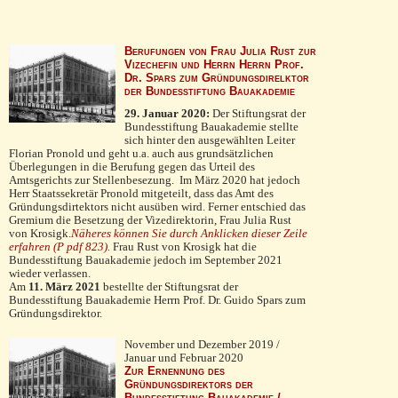
Berufungen von Frau Julia Rust zur
Vizechefin und Herrn Herrn Prof.
Dr. Spars zum Gründungsdirelktor
der Bundesstiftung Bauakademie
29. Januar 2020:
Der Stiftungsrat der
Bundesstiftung Bauakademie stellte
sich hinter den ausgewählten Leiter
Florian Pronold und geht u.a. auch aus grundsätzlichen
Überlegungen in die Berufung gegen das Urteil des
Amtsgerichts zur Stellenbesezung. Im März 2020 hat jedoch
Herr Staatssekretär Pronold mitgeteilt, dass das Amt des
Gründungsdirtektors nicht ausüben wird. Ferner entschied das
Gremium die Besetzung der Vizedirektorin, Frau Julia Rust
von Krosigk.
Näheres können Sie durch Anklicken dieser Zeile
erfahren (P pdf 823).
Frau Rust von Krosigk hat die
Bundesstiftung Bauakademie jedoch im September 2021
wieder verlassen.
Am
11. März 2021
bestellte der Stiftungsrat der
Bundesstiftung Bauakademie Herrn Prof. Dr. Guido Spars zum
Gründungsdirektor.
November und Dezember 2019 /
Januar und Februar 2020
Zur Ernennung des
Gründungsdirektors der
Bundesstiftung Bauakademie /