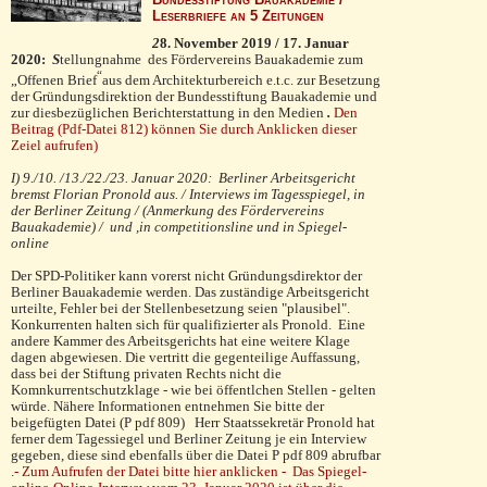
Leserbriefe an 5 Zeitungen
2
8. November 2019 / 17. Januar
2020:
S
tellungnahme des Fördervereins Bauakademie zum
“
„Offenen Brief
aus dem Architekturbereich e.t.c. zur Besetzung
der Gründungs­direktion der Bundes­stiftung Bauakademie und
zur diesbezüglichen Berichterstattung in den Medien
.
Den
Beitrag
(Pdf-Datei 812)
können Sie durch Anklicken dieser
Zeiel aufrufen)
I) 9./10. /13./22./23. Januar 2020:
Berliner Arbeitsgericht
bremst Florian Pronold aus. / Interviews im Tagesspiegel, in
der Berliner Zeitung / (Anmerkung des Fördervereins
Bauakademie) / und ,in competitionsline und in Spiegel-
online
Der SPD-Politiker kann vorerst nicht Gründungsdirektor der
Berliner Bauakademie werden. Das zuständige Arbeitsgericht
urteilte, Fehler bei der Stellenbesetzung seien "plausibel".
Konkurrenten halten sich für qualifizierter als Pronold. Eine
andere Kammer des Arbeitsgerichts hat eine weitere Klage
dagen abgewiesen. Die vertritt die gegenteilige Auffassung,
dass bei der Stiftung privaten Rechts nicht die
Komnkurrentschutzklage - wie bei öffentlchen Stellen - gelten
würde. Nähere Informationen entnehmen Sie bitte der
beigefügten Datei (P pdf 809) Herr Staatssekretär Pronold hat
ferner dem Tagessiegel und Berliner Zeitung je ein Interview
gegeben, diese sind ebenfalls über die Datei P pdf 809 abrufbar
.
- Zum Aufrufen der Datei bitte hier anklicken -
D
as Spiegel-