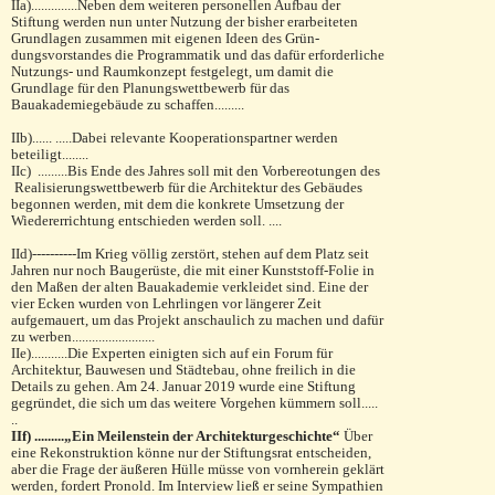
IIa)..............Neben dem weiteren personellen Aufbau der
Stiftung wer­den nun unter Nutzung der bisher erarbeiteten
Grundlagen zusammen mit eigenen Ideen des Grün­
dungsvorstandes die Programmatik und das dafür erfor­derliche
Nutzungs- und Raumkonzept festgelegt, um damit die
Grundlage für den Planungswettbewerb für das
Bauakademiegebäude zu schaffen.........
IIb)...... .....Dabei relevante Kooperationspartner werden
beteiligt........
IIc) .........Bis Ende des Jahres soll mit den Vorbereotungen des
Realisierungs­wettbewerb für die Architektur des Gebäudes
begonnen werden, mit dem die konkrete Umsetzung der
Wiedere­rrichtung entschieden werden soll. ....
IId)----------Im Krieg völlig zerstört, stehen auf dem Platz seit
Jahren nur noch Baugerüste, die mit einer Kunststoff-Folie in
den Maßen der alten Bauakademie verkleidet sind. Eine der
vier Ecken wurden von Lehrlingen vor längerer Zeit
aufgemauert, um das Projekt anschaulich zu machen und dafür
zu werben.........................
IIe)...........Die Experten einigten sich auf ein Forum für
Architektur, Bauwesen und Städtebau, ohne freilich in die
Details zu gehen. Am 24. Januar 2019 wurde eine Stiftung
gegründet, die sich um das weitere Vorgehen kümmern soll.....
..
IIf) .........„Ein Meilenstein der Architekturgeschichte“
Über
eine Rekonstruktion könne nur der Stiftungsrat ent­scheiden,
aber die Frage der äußeren Hülle müsse von vorn­herein geklärt
werden, fordert Pronold. Im Interview ließ er seine Sympathien