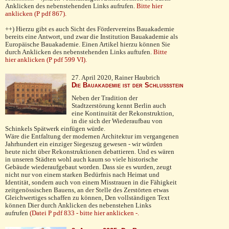
Anklicken des nebenstehenden Links aufrufen.
Bitte hier
anklicken (P pdf 867).
++) Hierzu gibt es auch Sicht des Fördervereins Bauakademie
bereits eine Antwort, und zwar die Institution Bauakademie als
Europäische Bauakademie. Einen Artikel hierzu können Sie
durch Anklicken des nebenstehenden Links auftufen.
Bitte
hier anklicken (P pdf 599 VI).
27. April 2020, Rainer Haubrich
Die Bauakademie ist der Schlussstein
Neben der Tradition der
Stadtzerstörung kennt Berlin auch
eine Kontinuität der Rekonstruktion,
in die sich der Wiederaufbau von
Schinkels Spätwerk einfügen würde.
Wäre die Entfaltung der modernen Architektur im ver­gan­genen
Jahrhundert ein einziger Siegeszug gewesen - wir würden
heute nicht über Rekonstruktionen debattieren. Und es wären
in unseren Städten wohl auch kaum so viele historische
Gebäude wiederaufgebaut worden. Dass sie es wurden, zeugt
nicht nur von einem starken Bedürfnis nach Heimat und
Identität, sondern auch von einem Miss­trauen in die Fähigkeit
zeitgenössischen Bauens, an der Stelle des Zerstörten etwas
Gleichwertiges schaffen zu können, Den vollständigen Text
können Dier durch Anklicken des nebenstehen Links
aufrufen
(Datei P pdf 833 - bitte hier anklicken -.