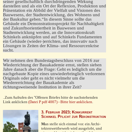
seiner gesell­schaftlich durchdringenden Wirkung
darstellen und als ein Ort der Reflexion, Produktion und
Präsentation ein Abbild der Vielfalt und Visionen des
Bauwesens, der Stadtentwicklung, des Wohnens und
der Baukultur geben.“In diesem Sinne sollte das
Gebäude ein Demonstrationsprojekt für Nachhaltigkeit
und Zukunftsorientiertheit in Bauwesen und
Stadtentwicklung werden, an die Innovationskraft
Schinkels anknüpfen und auf Schinkels Fundamenten
ein Gebäude (wieder-)errichten, das innovativ nach
Lösungen in Zeiten der Klima- und Ressourcenkrise
sucht.
Wir nehmen den Bundestagsbeschluss von 2016 zur
Wiederrichtung der Bauakademie ernst, stellen sieben
Jahre danach aber die Frage: Geht es lediglich um die
nachgebaute Kopie eines unwiederbringlich verlorenen
Originals oder geht es nicht vielmehr um die
Wiedererrichtung der Bauakademie als
richtungsweisende Institution in ihrer Zeit?
..Zum Aufrufen des "Offenen Briefes bitte de nachstehenden
Link anklicken
(Datei P pdf 4007) - Bitte hier anklicken
.
3. Februar 2023; Konkurrent
Schinkel Pflicht zur Rekonstruktion
M
an stelle sich einmal vor. ein Archi­
tektenwett­bewerb wird ausgelobt, und