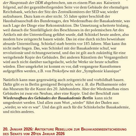
der Hauptstadt der DDR
abgebrochen, um es einem Plan aus Kaiserzeit
folgend, auf der gegenüberliegenden Seite vor dem Gebäude der ehemaligen
Reichsbank, welches der Sitz des Zentralkomitees der SED war, wieder
aufzubauen. Dazu kam es aber nicht. 55 Jahre später beschloß der
Haushaltsauschuß des Bundestages, den Wiederaufbau der Bauakademie, was
nach Lage der Dinge eine Rekonstruktion. Die Umsetzung scheiterte bislang,
weil danach die Sinnfälligkeit des Beschlusses in der polemischen Art des
Artikels mit der Unterstellung geführt wurde, daß Schinkel heute anders, also
modern bzw zeitgerecht bauen würde. Das ist eine durch nichts beweisbare
absurde Unterstellung. Schinkel starb bereits vor 185 Jahren. Man kann ihn
nicht mehr fragen. Das, was Schinkel mit der Bauakademie schuf, war
revolutionär und richtungsweisend, und das ist gilt auch zukünftig für eine
weitgehende Kopie des Gebäudes. Bei anderen Künstlern der Vergangenheit
wird auch nicht darüber nachgedacht, welche Werke sie heute schaffen
würden. Eher umgekehrt ist kommt es vor, daß vergangene Kunstformen
aufgegriffen werden, z.B. von Prokofjew mit der „Symphonie klassique“
Natürlich kann man gegenwärtig auch zeitgereicht und vorbildhaft bauen.
Dafür gibt es in Berlin genügend Beispiele, wie z. B. die Philharmonie oder
das Museum für die Kunst des 20. Jahrhunderts. Aber der Wiederaufbau eines
Gebäudes ist zwar ein Neubau, aber eine Kopie. Und der Beschluß zum
Wiederaufbau des Gebäudes der Bauakademie Berlin
kann nicht
umgedeutet werden. Und allen zum Wort „wieder“ führt der Duden aus:
„wieder, so wie es war“. Und das gilt auch für die Schinkelsche Bauakademie,
und nichts anderes.
20. Januar 2026: Aritekture Rebellion zur Bauakademieentscheidung
des Senats vom 20ten Januar 2026