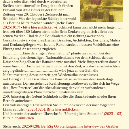
dachte oder täte, wird durch wiederholtes
Stellen nicht sinnvoller. Das gilt auch für den
Einwurf von Anja Bauer in der Berliner
Zeitung vom 20. Oktober („Sehnsucht nach
Schinkel: Was der legendäre Städteplaner wohl
aus Berlins Mitte machen würde“ (siehe Datei
20251017) - bitte hier anklicken -)
. Schinkel kann man nicht mehr fragen. Er
lebt seit über 180 Jahren nicht mehr. Sein Denken ergibt sich allein aus
seinen Werken. Und da die Bauakademie ein richtungsweisendes
Gesamtkunstwerk des preußischen Beamten, Architekten, Designers, Malers
und Denkmalpflegers war, ist eine Rekonstruktion dessen Vorbildbaus eine
Ehrung und Anschauung zugleich..............
.......................Eine derartige „Verschiebung“ plante man schon bei der
Errichtung des ehemaligen Nationaldenkmals vor dem Schloss, da dem
Kaiser der Ziegelbau der Bauakademie missfiel. Viele Bürger teilten damals
seine Ansicht. Doch das hat sich in der letzten Zeit, wie das ForsaGutachten
zeigt, geändert.................................Es wäre jetzt an der Zeit, die
Nichtumsetzung des seinerzeitigen Wiederaufbaubeschlusses
mit Bezug auf den Beschluss des Haushaltsausschusses des Bundestags
umzusetzen. Der ausstehende Realisierungswettbewerb sollte sich im Wege
des „Best Practice“ auf die Aktualisierung der vielen vorhandenen
umsetzungsfähigen Pläne beziehen. Spätestens zum
250. Jahrestag der Geburt Schinkels sollte die Bauakademie wieder ihren
Betrieb aufnehmen...
Den vollständigen Text können Sie durch Anklicken der nachfolgenden
Links aufrufen
(20251025). Bitte hier anklicken
..
Und hier mirt der anderen Überschrift: "Unerträgliche Situation"
(20251105).
Bitte hier anklicken.
Siehe auch:
20250428E BerlZtg OS Stellungnahme Interview Sen Gaebler