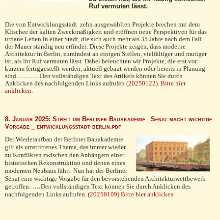
Ruf vermuten lässt.
Die von Entwicklungsstadt zehn ausgewählten Projekte brechen mit dem
Klischee der kalten Zweckmäßigkeit und eröffnen neue Perspektiven für das
urbane Leben in einer Stadt, die sich auch mehr als 35 Jahre nach dem Fall
der Mauer ständig neu erfindet. Diese Projekte zeigen, dass moderne
Architektur in Berlin, zumindest an einigen Stellen, vielfältiger und mutiger
ist, als ihr Ruf vermuten lässt. Dabei beleuchten wir Projekte, die erst vor
kurzem fertiggestellt werden, aktuell gebaut werden oder bereits in Planung
sind................Den vollständigen Text des Artikels können Sie durch
Anklicken des nachfolgenden Links aufrufen
(20250122). Bitte hier
anklicken.
8. Januar 2025: Streit um Berliner Bauakademie_ Senat macht wichtige
Vorgabe _ entwicklungsstadt berlin.pdf
Der Wiederaufbau der Berliner Bauakademie
gilt als umstrittenes Thema, das immer wieder
zu Konflikten zwischen den Anhängern einer
historischen Rekonstruktion und denen eines
modernen Neubaus führt. Nun hat der Berliner
Senat eine wichtige Vorgabe für den bevorstehenden Architekturwettbewerb
. ....
getroffen
Den vollständigen Text können Sie durch Anklicken des
nachfolgenden Links aufrufen.
(20250109) Bitte hier anklicken