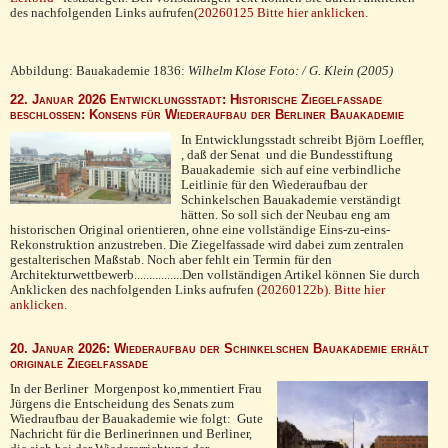
des nachfolgenden Links aufrufen
(20260125 Bitte hier anklicken
.
Abbildung: Bauakademie 1836:
Wilhelm Klose Foto: / G. Klein (2005)
22. Januar 2026 Entwicklungsstadt: Historische Ziegelfassade
beschlossen: Konsens für Wiederaufbau der Berliner Bauakademie
In Entwicklungsstadt schreibt Björn Loeffler,
, daß der Senat und die Bundesstiftung
Bauakademie sich auf eine verbindliche
Leitlinie für den Wiederaufbau der
Schinkelschen Bauakademie verständigt
hätten. So soll sich der Neubau eng am
historischen Original orientieren, ohne eine vollständige Eins-zu-eins-
Rekonstruktion anzustreben. Die Ziegelfassade wird dabei zum zentralen
gestalterischen Maßstab. Noch aber fehlt ein Termin für den
Architekturwettbewerb................Den vollständigen Artikel können Sie durch
Anklicken des nachfolgenden Links aufrufen
(20260122b). Bitte hier
anklicken.
20. Januar 2026: Wiederaufbau der Schinkelschen Bauakademie erhält
originale Ziegelfassade
In der Berliner Morgenpost ko,mmentiert Frau
Jürgens die Entscheidung des Senats zum
Wiedraufbau der Bauakademie wie folgt: Gute
Nachricht für die Berlinerinnen und Berliner,