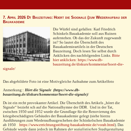
7. April 2026 Dt Bauzeitung: Hoert die Siognale (zum Wiederaufbau der
Bauakademie
Die Würfel sind gefallen: Karl Friedrich
Schinkels Bauakademie soll aus Ruinen
auferstehen. Ob das der Zukunft zugewandt
ist? So lautet die Überschrift des
Bauakademieartilels in der Deutschen
Bauzeitung. Doch lesen Sie selbst durch
Anklicken des nachfolgenden Links.
Bitte
hier anklicken: https://www.db-
bauzeitung.de/diskurs/kommentar/hoert-die-
signale/
Das abgebildete Foto ist eine Motivgleiche Aufnahme zum Artikelfoto
Anmerkung::
Hört die Signale (
https://www.db-
bauzeitung.de/diskurs/kommentar/hoert-die-signale)
/
Ds ist ein recht provokanter Artikel. Die Überschrift des Artikels „höret die
Signale“ bezieht sch auf die Nationalhymne der DDR. Und in der Tat,
zwischen 1950 und 1952 wurde die Grundlage für die Renovierung des
kriegsbeschädigten Gebäudes der Bauakademie gelegt (siehe hierzu
Ausführungen zum Wiederaufbaugeschehen der Schinkelschen Bauakademie
ab 1950
https://www.errichtungsstiftung-bauakademie.de/vorab.html
). Das
Gebäude wurde dann jedoch im Rahmen
der sozialistischen Stadtgestaltung