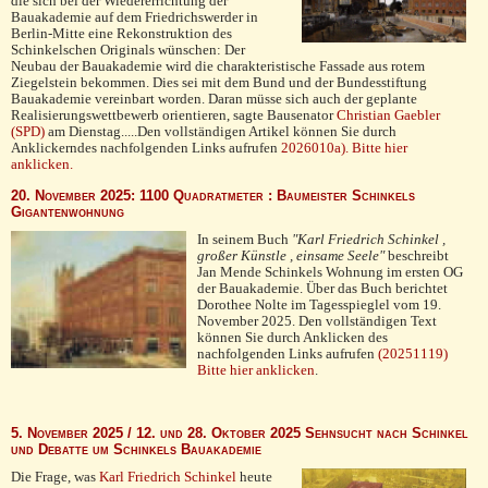
die sich bei der Wiedererrichtung der
Bauakademie auf dem Friedrichswerder in
Berlin-Mitte eine Rekonstruktion des
Schinkelschen Originals wün­schen: Der
Neubau der Bauakademie wird die charakteristi­sche Fas­sade aus rotem
Ziegelstein bekommen. Dies sei mit dem Bund und der Bundesstiftung
Bauakademie vereinbart worden. Daran müsse sich auch der geplante
Realisierungswettbewerb orien­tieren, sagte Bau­senator
Christian Gaebler
(SPD)
am Dienstag.....Den vollständigen Artikel können Sie durch
Anklickerndes nachfolgenden Links aufrufen
2026010a). Bitte hier
anklicken.
20. November 2025: 1100 Quadratmeter : Baumeister Schinkels
Gigantenwohnung
In seinem Buch
"Karl Friedrich Schinkel ,
großer Künstle , einsame Seele"
beschreibt
Jan Mende Schinkels Wohnung im ersten OG
der Bauakademie. Über das Buch berichtet
Dorothee Nolte im Tagesspieglel vom 19.
November 2025. Den vollständigen Text
können Sie durch Anklicken des
nachfolgenden Links aufrufen
(20251119)
Bitte hier anklicken
.
5. November 2025 / 12. und 28. Oktober 2025 Sehnsucht nach Schinkel
und Debatte um Schinkels Bauakademie
Die Frage, was
Karl Friedrich Schinkel
heute