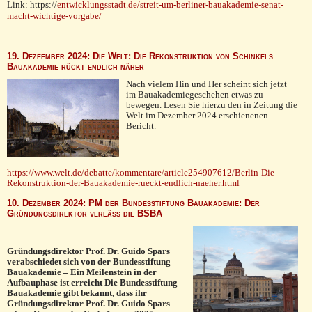
Link: https://
entwicklungsstadt.de/streit-um-berliner-bauakademie-senat-
macht-wichtige-vorgabe/
19. Dezeember 2024: Die Welt: Die Rekonstruktion von Schinkels
Bauakademie rückt endlich näher
Nach vielem Hin und Her scheint sich jetzt
im Bauakademiegeschehen etwas zu
bewegen. Lesen Sie hierzu den in Zeitung die
Welt im Dezember 2024 erschienenen
Bericht.
https://www.welt.de/debatte/kommentare/article254907612/Berlin-Die-
Rekonstruktion-der-Bauakademie-rueckt-endlich-naeher.html
10. Dezember 2024: PM der Bundesstiftung Bauakademie: Der
Gründungsdirektor verläß die BSBA
Gründungsdirektor
Prof. Dr. Guido Spars
verabschiedet sich von der Bundesstiftung
Bauakademie – Ein Meilenstein in der
Aufbauphase ist erreicht Die Bundesstiftung
Bauakademie gibt bekannt, dass ihr
Gründungsdirektor Prof. Dr. Guido Spars