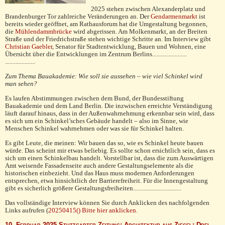
2025 stehen zwischen Alexanderplatz und
Brandenburger Tor zahlreiche Veränderungen an. Der
Gendarmenmarkt
ist
bereits wieder geöffnet, am Rathausforum hat die Umgestaltung begonnen,
die
Mühlendammbrücke
wird abgerissen. Am Molkenmarkt, an der Breiten
Straße und der Friedrichstraße stehen wichtige Schritte an. Im Interview gibt
Christian Gaebler
, Senator für Stadtentwicklung, Bauen und Wohnen, eine
Übersicht über die Entwicklungen im Zentrum Berlins.......................
....................
Zum Thema Bauakademie: Wie soll sie aussehen
–
wie viel Schinkel wird
man sehen?
Es laufen Abstimmungen zwischen dem Bund, der Bundesstiftung
Bauakademie und dem Land Berlin. Die inzwischen erreichte Verständigung
läuft darauf hinaus, dass in der Außenwahrnehmung erkennbar sein wird, dass
es sich um ein Schinkel’sches Gebäude handelt – also im Sinne, wie
Menschen Schinkel wahrnehmen oder was sie für Schinkel halten.
Es gibt Leute, die meinen: Wir bauen das so, wie es Schinkel heute bauen
würde. Das scheint mir etwas beliebig. Es sollte schon ersichtlich sein, dass es
sich um einen Schinkelbau handelt. Vorstellbar ist, dass die zum Auswärtigen
Amt weisende Fassadenseite auch andere Gestaltungselemente als die
historischen einbezieht. Und das Haus muss modernen Anforderungen
entsprechen, etwa hinsichtlich der Barrierefreiheit. Für die Innengestaltung
gibt es sicherlich größere Gestaltungsfreiheiten................................
Das vollständige Interview können Sie durch Anklicken des nachfolgenden
Links aufrufen (
20250415() Bitte hier anklicken.
10. Februar 2025 Stuttgarter Zeitung: Architektur aus Ziegel: Drei