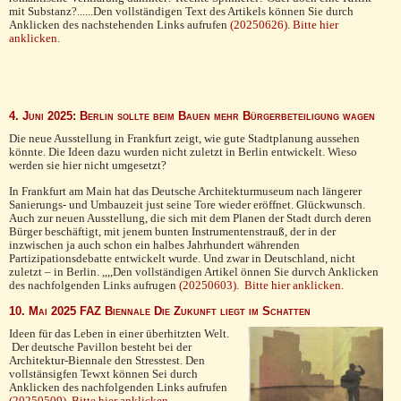
mit Substanz?......Den vollständigen Text des Artikels können Sie durch
Anklicken des nachstehenden Links aufrufen
(20250626). Bitte hier
anklicken.
4. Juni 2025: Berlin sollte beim Bauen mehr Bürgerbeteiligung wagen
Die neue Ausstellung in Frankfurt zeigt, wie gute Stadtplanung aussehen
könnte. Die Ideen dazu wurden nicht zuletzt in Berlin entwickelt. Wieso
werden sie hier nicht umgesetzt?
In Frankfurt am Main hat das Deutsche Architekturmuseum nach längerer
Sanierungs- und Umbauzeit just seine Tore wieder eröffnet. Glückwunsch.
Auch zur neuen Ausstellung, die sich mit dem Planen der Stadt durch deren
Bürger beschäftigt, mit jenem bunten Instrumentenstrauß, der in der
inzwischen ja auch schon ein halbes Jahrhundert währenden
Partizipationsdebatte entwickelt wurde. Und zwar in Deutschland, nicht
zuletzt – in Berlin. ,,,,Den vollständigen Artikel önnen Sie durvch Anklicken
des nachfolgenden Links aufrugen
(20250603). Bitte hier anklicken.
10. Mai 2025 FAZ Biennale Die Zukunft liegt im Schatten
Ideen für das Leben in einer überhitzten Welt.
Der deutsche Pavillon besteht bei der
Architektur-Biennale den Stresstest. Den
vollstänsigfen Tewxt können Sei durch
Anklicken des nachfolgenden Links aufrufen
(20250509) Bitte hier anklicken