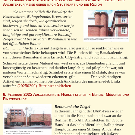
Architekturpreise gehen nach Stuttgart und die Region
……..“So unterschiedlich die Entwürfe der
Feuerwehren, Wohngebäude, Krematorien
sind, zeigen sie doch, wie gestalterisch
hochwertig und innovativ einsetzbar der ja
schon seit tausenden Jahren verwendete,
langlebige und gut rezyklierbare Baustoff
Ziegel sowohl bei privaten Wohnhäusern wie
bei öffentlichen Bauten
ist………….“
Architektur mit Ziegeln ist also gar nicht so reaktionär wie es
von verschiedner Seite behauptet wird. Die Bundesstiftung Bauakademie
sieht dieses Baumaterial sehr kritisch, CO
-lastig und auch nicht nachhaltig.
2
Schinkel setzte dieses Material ein, weil es u.a. aus Brandenburg leicht und
kostengünstig zu beziehen und darüber langlebig und pflegleicht war, mit
anderen Worten nachhaltig. Schinkel setzte also einen Maßstab, den es von
verschiedener Seite wieder zu erkennen gilt. ................Den volsltändigen
Artikel entnehmen können Sie durch Anklicken des nachstehedeb Links
aufrufen
(20250209). Bitte hier anklicken.
8. Februar 2025 Ausgezeichnete Häuser stehen in Berlin, München und
Finsterwalde
Beton und alte Ziegel
In diesem Jahr geht der DAM-Preis wieder
einmal in die Hauptstadt, und zwar an das
Berliner Büro AFF Architekten. Ihr „Spore
Haus“ ist das halb öffentliche, halb private
Hauptquartier einer Stiftung. An der stark
befahrenen und architektonisch äußerst