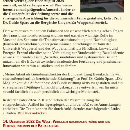
seinen Vertrag, der Ende August 2025
ausläuft, nicht verlängern wird. Nach einer
intensiven und prägenden Amtszeit, in der er
die Grundpfeiler der Stiftung setzte und die
strategische Ausrichtung für die kommenden Jahre gestaltete, kehrt Prof.
Dr. Guido Spars an die Bergische Universität Wuppertal zurück.
Dort wird er sich mit neuem Fokus den wissenschaftlich-strategischen Fragen
der Transformationsforschung widmen und u.a. eine wichtige Rolle im
Vorstand des Zentrums für Transformationsforschung und Nachhaltigkeit
(transzent) überneh­men, einer gemein­samen Forschungsplattform der
Universität Wuppertal und des Wuppertal Instituts für Klima, Umwelt und
Energie. Er wird über­dies seine Verbindung zur Bundesstiftung Bauakademie
sowie zum Runden Tisch „Serielles, modulares und systemisches Bauen“
nutzen, um die Brücken zwischen akademischer Forschung und praxisnaher
Innovation weiterhin zu stärken und zu fördern.
„Meine Arbeit als Gründungsdirektor der Bundesstiftung Bauakademie war
eine außerordentlich bereichernde Erfahrung“, so Prof. Dr. Guido Spars. „Die
Möglichkeit, die Aufbauphase der Bundesstiftung aktiv zu gestalten und ein
strategisches 10-jähiges Ent­wicklungskonzept zu entwerfen, war für mich
sowohl fachlich als auch persönlich ein wichtiger Meilenstei..
In der der Datei 20241210 sind neben der Pressmitteilung die
entsprechenden Artikel im Tgesspiegek und in der FAZ sowe Anmerkungen
enthalten. Die Texte können Sie durch Anklickendes nachfolgenden Links
aufrufen.
Btte hier ankicken
14. Dezember 2022 Die Welt: Wirklich nachhaltig wäre nur die
Rekonstrukrion der Bauakademie