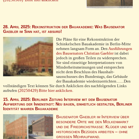
28. April 2025: Rekonstruktion der Bauakademie: Was Bausenator
Gaebler im Sinn hat, ist absurd!
Die Pläne für eine Rekonstruktion der
Schinkelschen Bauakademie in Berlin-Mitte
nehmen langsam Form an. Den
Ausführungen
des Bausenators Christian Gaebler
ist dabei
jedoch in großen Teilen zu widersprechen.
Sie sind einseitige Interpretationen von
Minderheitsmeinungen und entsprechen
nicht dem Beschluss des Haushalt­
sausschusses des Bundestags, das Gebäude
der Bauakademie wiederzuerrichten........Den
vollständigen Text können Sie durch Anklicken des nachfolgenden Links
aufrufen
(20250429) Bitte hier anklicken.
15. April 2025: Berliner Zeitung Interview mit dem Bausenator
Aufwertung der Innenstadt: Neu bauen, einheitlich gestalten, Berliner
Identität wahren Bauakademie
Bausenator Gaebler im Interview über
besondere Orte wie den Molkenmarkt
und die Friedrichstraße: Klüger und mit
historischen Bezügen arbeiten – ohne
großen Mehraufwand.