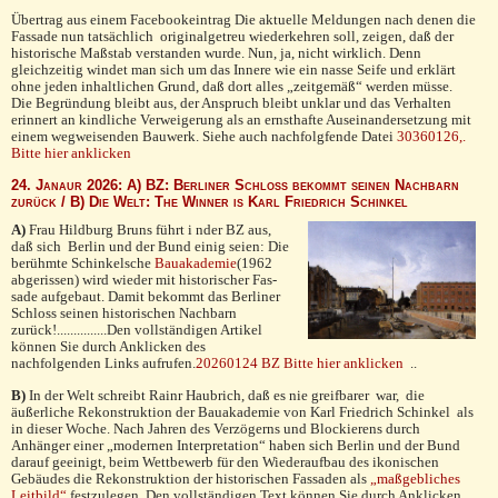
Übertrag aus einem Facebookeintrag Die aktuelle Meldungen nach denen die
Fassade nun tatsächlich originalgetreu wiederkehren soll, zeigen, daß der
historische Maßstab verstanden wurde. Nun, ja, nicht wirklich. Denn
gleichzeitig windet man sich um das Innere wie ein nasse Seife und erklärt
ohne jeden inhaltlichen Grund, daß dort alles „zeitgemäß“ werden müsse.
Die Begründung bleibt aus, der Anspruch bleibt unklar und das Verhalten
erinnert an kindliche Verweigerung als an ernsthafte Auseinandersetzung mit
einem wegweisenden Bauwerk. Siehe auch nachfolgfende Datei
30360126,.
Bitte hier anklicken
24. Janaur 2026: A) BZ: Berliner Schloss bekommt seinen Nachbarn
zurück / B) Die Welt: The Winner is Karl Friedrich Schinkel
A)
Frau Hildburg Bruns führt i nder BZ aus,
daß sich
Berlin und der Bund einig seien: Die
berühmte Schinkelsche
Bauakademie
(1962
abge­rissen) wird wieder mit historischer Fas­
sade aufgebaut. Damit bekommt das Berliner
Schloss seinen historischen Nachbarn
zurück!...............Den vollständigen Artikel
können Sie durch Anklicken des
nachfolgenden Links aufrufen.
20260124 BZ Bitte hier anklicken
..
B)
In der Welt schreibt Rainr Haubrich, daß es nie greifbarer war, die
äußerliche Rekonstruktion der Bauakademie von Karl Friedrich Schinkel als
in dieser Woche. Nach Jahren des Verzögerns und Blockierens durch
Anhänger einer „modernen Interpretation“ haben sich Berlin und der Bund
darauf geeinigt, beim Wettbewerb für den Wiederaufbau des ikonischen
Gebäudes die Rekonstruktion der historischen Fassaden als
„maßgebliches
Leitbild“
festzulegen. Den vollständigen Text können Sie durch Anklicken