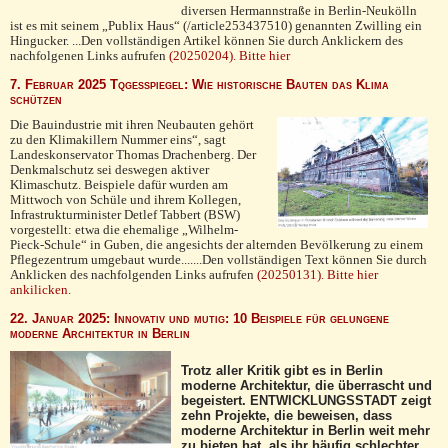
diversen Hermannstraße in Berlin-Neukölln
ist es mit seinem „Publix Haus“ (/article253437510) genannten Zwilling ein
Hingucker. ...Den vollständigen Artikel können Sie durch Anklickern des
nachfolgenen Links aufrufen
(20250204). Bitte hier
7. Februar 2025 Tqgesspiegel: Wie historische Bauten das Klima
schützen
Die Bauindustrie mit ihren Neubauten gehört
zu den Klimakillern Nummer eins“, sagt
Landeskonservator Thomas Drachenberg. Der
Denkmalschutz sei deswegen aktiver
Klimaschutz. Beispiele dafür wurden am
Mittwoch von Schüle und ihrem Kollegen,
Infrastrukturminister Detlef Tabbert (BSW)
vorgestellt: etwa die ehemalige „Wilhelm-
Pieck-Schule“ in Guben, die angesichts der alternden Bevölkerung zu einem
Pflegezentrum umgebaut wurde.......Den vollständigen Text können Sie durch
Anklicken des nachfolgenden Links aufrufen
(20250131). Bitte hier
ankilicken
.
22. Januar 2025: Innovativ und mutig: 10 Beispiele für gelungene
moderne Architektur in Berlin
Trotz aller Kritik gibt es in Berlin
moderne Architektur, die überrascht und
begeistert. ENTWICKLUNGSSTADT zeigt
zehn Projekte, die beweisen, dass
moderne Architektur in Berlin weit mehr
zu bieten hat, als ihr häufig schlechter