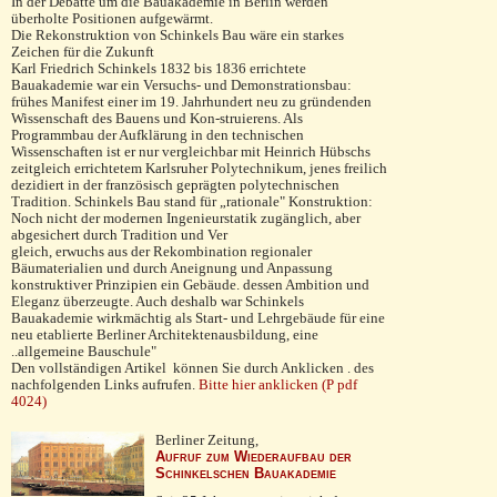
In der Debatte um die Bauakademie in Berlin werden
überholte Positionen aufgewärmt.
Die Rekonstruktion von Schinkels Bau wäre ein starkes
Zeichen für die Zukunft
Karl Friedrich Schinkels 1832 bis 1836 errichtete
Bauakademie war ein Versuchs- und Demon­strationsbau:
frühes Manifest einer im 19. Jahrhundert neu zu gründen­den
Wissenschaft des Bauens und Kon-struierens. Als
Programmbau der Aufklä­rung in den technischen
Wissenschaften ist er nur vergleichbar mit Heinrich Hübschs
zeitgleich errichtetem Karlsruher Polytechnikum, jenes freilich
dezidiert in der französisch geprägten polytechni­schen
Tradition. Schinkels Bau stand für „rationale" Konstruktion:
Noch nicht der modernen Ingenieurstatik zugänglich, aber
abgesichert durch Tradition und Ver­
gleich, erwuchs aus der Rekombination regionaler
Bäumaterialien und durch An­eignung und Anpassung
konstruktiver Prinzipien ein Gebäude. dessen Ambition und
Eleganz überzeugte. Auch deshalb war Schinkels
Bauakademie wirkmächtig als Start- und Lehrgebäude für eine
neu etablierte Berliner Architektenausbildung, eine
..allgemeine Bauschule"
Den vollständigen Artikel können Sie durch Anklicken . des
nachfolgenden Links aufrufen.
Bitte hier anklicken (P pdf
4024)
Berliner Zeitung,
Aufruf zum Wiederaufbau der
Schinkelschen Bauakademie