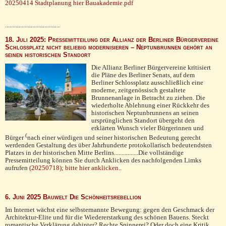
20250414 Stadtplanung hier Bauakademie.pdf
....................................
18. Juli 2025: Pressemitteilung der Allianz der Berliner Bürgervereine
Schlossplatz nicht beliebig modernisieren – Neptunbrunnen gehört an
seinen historischen Standort
Die Allianz Berliner Bürgervereine kritisiert
die Pläne des Berliner Senats, auf dem
Berliner Schlossplatz ausschließlich eine
moderne, zeitgenössisch gestaltete
Brunnenanlage in Betracht zu ziehen. Die
wiederholte Ablehnung einer Rückkehr des
historischen Neptunbrunnens an seinen
ursprünglichen Standort übergeht den
erklärten Wunsch vieler Bürgerinnen und
(
Bürger
nach einer würdigen und seiner historischen Be­deu­tung gerecht
werdenden Gestaltung des über Jahrhunderte protokollarisch bedeutendsten
Platzes in der historischen Mitte Berlins................Die vollständige
Pressemitteilung können Sie durch Anklicken des nachfolgenden Limks
aufrufen
(20250718); bitte hier anklicken..
6. Juni 2025 Bauwelt Die Schönheitsrebellion
Im Internet wächst eine selbsternannte Bewegung: gegen den Geschmack der
Architektur-Elite und für die Wiedererstarkung des schönen Bauens. Steckt
romantische Verklärung dahinter? Rechte Spinnerei? Oder doch eine Kritik