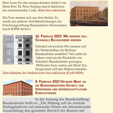
Bitte lesen Sie den entsprechenden Artikel von
Herrn Prof. Dr. Peter Stephan durch Anklicken
des nachstehendne Links.
Bitte hier anklicken
Das Foto stammt sich aus dem Artikel. Es
wurde aus anderen Veröffdentlichungen der
Errichtungsstiftung Bauakadmeie übernommen
(auch KJPM-Archiv)
12. Februar 2023: Wie modern soll
Schinkels Bauakademie werden
Schinkel entwickeln Wie modern soll
der Wiederaufbau der Berliner
Bauakademie ausfallen? Seit mehr als
Jahren wird um die Rückkehr von
Schinkels Bauakademie gerungen.
Millionen Euro warten auf Abruf. Ein
Symposium will den Diskurs bündeln..
Zum Aufrufen des Artikels bitte hier anklicken (P pdf 4009)
8. Februar 2023 Offener Brief an
die Bundesministerin Geywitz von
Verbänden und wissenschaftlichen
Einrichtungen
In der Satzung der Bundesstiftung
Bauakademie heißt es: „Die Stiftung soll als zentrale
Dialogplattform auf nationaler Ebene mit internationaler
Ausstrahlung den gesamten Bereich des Bauens mit