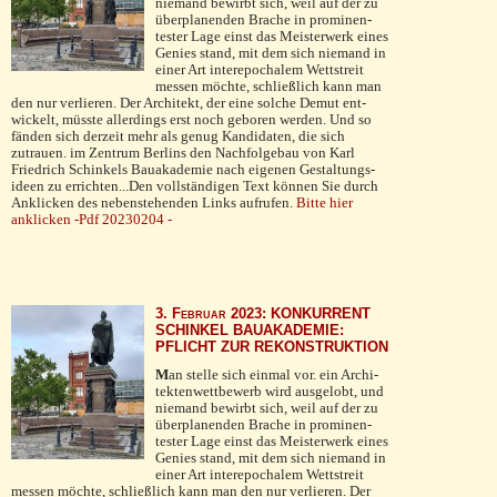
niemand bewirbt sich, weil auf der zu
überplanenden Brache in prominen­
tester Lage einst das Meisterwerk eines
Genies stand, mit dem sich nie­mand in
einer Art inter­epo­chalem Wettstreit
messen möchte, schließlich kann man
den nur verlieren. Der Architekt, der eine solche Demut ent­
wickelt, müsste allerdings erst noch geboren werden. Und so
fänden sich derzeit mehr als genug Kandidaten, die sich
zutrau­en. im Zentrum Berlins den Nachfolgebau von Karl
Fried­rich Schinkels Bauakademie nach eigenen Gestaltungs­
ideen zu errichten...Den vollständigen Text können Sie durch
Anklicken des nebenstehenden Links aufrufen.
Bitte hier
anklicken -Pdf 20230204 -
3. Februar 2023: KONKURRENT
SCHINKEL BAUAKADEMIE:
PFLICHT ZUR REKONSTRUKTION
M
an stelle sich einmal vor. ein Archi­
tektenwett­bewerb wird ausgelobt, und
niemand bewirbt sich, weil auf der zu
überplanenden Brache in prominen­
tester Lage einst das Meisterwerk eines
Genies stand, mit dem sich nie­mand in
einer Art inter­epo­chalem Wettstreit
messen möchte, schließlich kann man den nur verlieren. Der